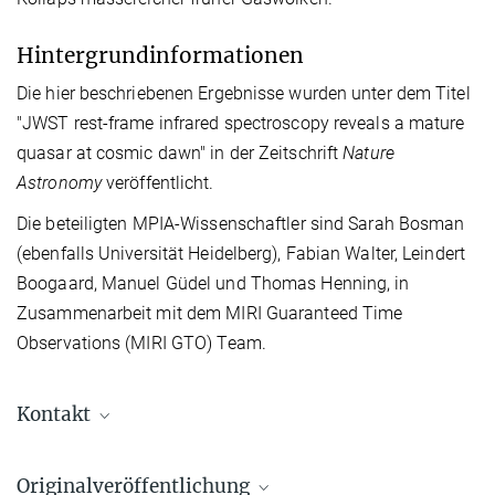
Hintergrundinformationen
Die hier beschriebenen Ergebnisse wurden unter dem Titel
"JWST rest-frame infrared spectroscopy reveals a mature
quasar at cosmic dawn" in der Zeitschrift
Nature
Astronomy
veröffentlicht.
Die beteiligten MPIA-Wissenschaftler sind Sarah Bosman
(ebenfalls Universität Heidelberg), Fabian Walter, Leindert
Boogaard, Manuel Güdel und Thomas Henning, in
Zusammenarbeit mit dem MIRI Guaranteed Time
Observations (MIRI GTO) Team.
Kontakt
Dr. Sarah Bosman
Originalveröffentlichung
+49 6221 528-375