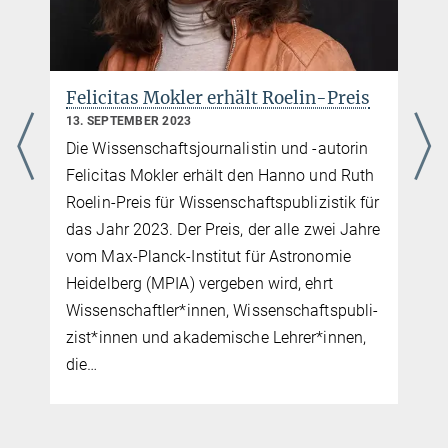
+49 6221 528-379
jaeger@...
Dr. Markus Nielbock
Felicitas Mokler erhält Roelin-Preis
Leiter Science Media Service, Mitarbeiter Presse-
13. SEPTEMBER 2023
und Öffentlichkeitsarbeit
Die Wissenschaftsjournalistin und -autorin
+49 6221 528-134
Felicitas Mokler erhält den Hanno und Ruth
nielbock@...
Roelin-Preis für Wissen­schaftspublizistik für
das Jahr 2023. Der Preis, der alle zwei Jahre
vom Max-Planck-Institut für Astro­nomie
Heidelberg (MPIA) vergeben wird, ehrt
Wissen­schaftler*innen, Wissen­schafts­publi­
zist*innen und akademische Lehrer*innen,
die…