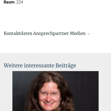
224
Kontaktdaten Ansprechpartner Medien
Der zuverlässigste Weg uns alle zu kontaktieren ist unsere
allgemeine Kontakt-Email für Medienanfragen.
pr@mpia.de
Weitere interessante Beiträge
Dr. Markus Pössel
Leiter, HdA und MPIA-Öffentlichkeitsarbeit,
Director, OAE
+49 6221 528-261
info-hda@...
Dr. Klaus Jäger
Wissenschaftlicher Referent der Geschäftsleitung