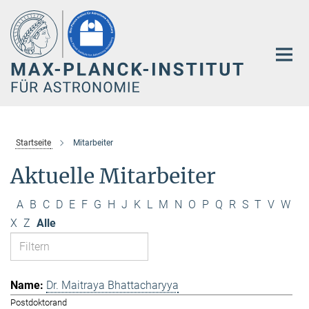
Hauptinhalt
Startseite
Mitarbeiter
Aktuelle Mitarbeiter
A
B
C
D
E
F
G
H
J
K
L
M
N
O
P
Q
R
S
T
V
W
X
Z
Alle
Dr. Maitraya Bhattacharyya
Postdoktorand