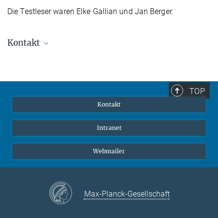
Die Testleser waren Elke Gallian und Jan Berger.
Kontakt
Dr. Markus Nielbock
Leiter Science Media Service, Mitarbeiter Presse-
und Öffentlichkeitsarbeit
TOP
+49 6221 528-134
Kontakt
nielbock@...
Intranet
Webmailer
Max-Planck-Gesellschaft