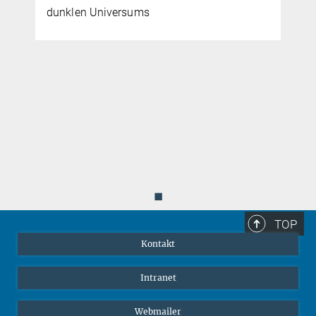
europäischen Ländern, den USA, Kanada
und Japan. Euclid wurde am 1. Juli 2023
gestartet. Euclid wird in den kommenden 6
Jahren Bilder und Spektren von einem Drittel
des gesamten Himmels aufnehmen. Das
Ziel: mit der genauen Vermessung von…
◼
TOP
Kontakt
Intranet
Webmailer