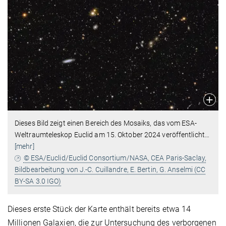
Dieses Bild zeigt einen Bereich des Mosaiks, das vom ESA-
Weltraumteleskop Euclid am 15. Oktober 2024 veröffentlicht
…
[mehr]
© ESA/Euclid/Euclid Consortium/NASA, CEA Paris-Saclay,
Bildbearbeitung von J.-C. Cuillandre, E. Bertin, G. Anselmi (CC
BY-SA 3.0 IGO)
Dieses erste Stück der Karte enthält bereits etwa 14
Millionen Galaxien, die zur Untersuchung des verborgenen