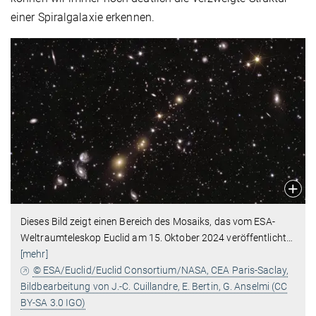
einer Spiralgalaxie erkennen.
Dieses Bild zeigt einen Bereich des Mosaiks, das vom ESA-
Weltraumteleskop Euclid am 15. Oktober 2024 veröffentlicht
…
[mehr]
© ESA/Euclid/Euclid Consortium/NASA, CEA Paris-Saclay,
Bildbearbeitung von J.-C. Cuillandre, E. Bertin, G. Anselmi (CC
BY-SA 3.0 IGO)