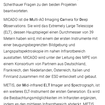
Scheithauer Fragen zu den beiden Projekten
beantworteten.
MICADO ist die
M
ulti-AO
I
maging
Ca
mera for
D
eep
O
bservations. Sie wird das Extremely Large Telescope
(ELT), dessen Hauptspiegel einen Durchmesser von 39
Metern haben wird, mit einem der ersten Instrumente mit
einer beugungsbegrenzten Bildgebung und
Langspaltspektroskopie im nahen Infrarotbereich
ausstatten. MICADO wird unter der Leitung des MPE von
einem Konsortium von Partnern aus Deutschland,
Frankreich, den Niederlanden, Österreich, Italien und
Finnland zusammen mit der ESO entwickelt und gebaut.
METIS, der
M
id-infrared
E
L
T
I
mager and
S
pectrograph, ist
ein weiteres ELT-Instrument der ersten Generation. Es wird
die Beobachtungsmöglichkeiten im Infraroten ergänzen,
indem es den mittleren Infrarotbereich abdeckt. METIS