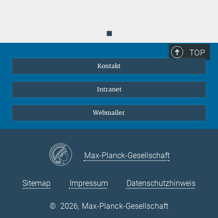
Play
Video
◼
TOP
© METIS-Konsortium
Kontakt
METIS-Mini-Dokumentation
Intranet
Webmailer
Max-Planck-Gesellschaft
Sitemap
Impressum
Datenschutzhinweis
©
2026, Max-Planck-Gesellschaft