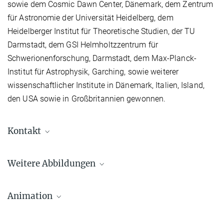
sowie dem Cosmic Dawn Center, Dänemark, dem Zentrum
für Astronomie der Universität Heidelberg, dem
Heidelberger Institut für Theoretische Studien, der TU
Darmstadt, dem GSI Helmholtzzentrum für
Schwerionenforschung, Darmstadt, dem Max-Planck-
Institut für Astrophysik, Garching, sowie weiterer
wissenschaftlicher Institute in Dänemark, Italien, Island,
den USA sowie in Großbritannien gewonnen.
Kontakt
Dr. Camilla Juul Hansen
Weitere Abbildungen
+49 6221 528-358
hansen@...
Max-Planck-Institut für Astronomie, Heidelberg
Animation
Serie von Spektren von
AT2017gfo aus den Tagen
Dr. Markus Nielbock
1.5, 2.5, 3.5 und 4.5 nach der