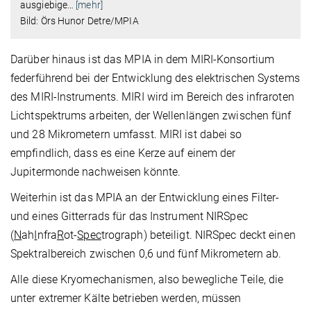
ausgiebige
…
[mehr]
Bild: Örs Hunor Detre/MPIA
Darüber hinaus ist das MPIA in dem MIRI-Konsortium
federführend bei der Entwicklung des elektrischen Systems
des MIRI-Instruments. MIRI wird im Bereich des infraroten
Lichtspektrums arbeiten, der Wellenlängen zwischen fünf
und 28 Mikrometern umfasst. MIRI ist dabei so
empfindlich, dass es eine Kerze auf einem der
Jupitermonde nachweisen könnte.
Weiterhin ist das MPIA an der Entwicklung eines Filter-
und eines Gitterrads für das Instrument NIRSpec
(
N
ah
I
nfra
R
ot-
Spec
trograph) beteiligt. NIRSpec deckt einen
Spektralbereich zwischen 0,6 und fünf Mikrometern ab.
Alle diese Kryomechanismen, also bewegliche Teile, die
unter extremer Kälte betrieben werden, müssen