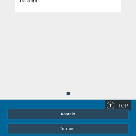
beteiligt
i
r
Sie finden dieses Video auf YouTube. Mit Klick auf das Bild
werden Sie dorthin weitergeleitet.
Credit: ESA/ATG medialab
Animation des Webb MIRI Imaging-Modus
◼
TOP
Kontakt
Intranet