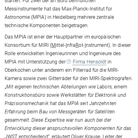
starten. Für zwei der an Bord befindlichen
Messinstrumente hat das Max-Planck-Institut für
Astronomie (MPIA) in Heidelberg mehrere zentrale
technische Komponenten beigetragen.
Das MPIA ist einer der Hauptpartner im europäischen
Konsortium für MIRI (
M
ittel-
I
nfra
R
ot-
I
nstrument). In dieser
Rolle entwickelten Ingenieurinnen und Ingenieure des
MPIA mit Unterstützung der
Firma Hensoldt
in
Oberkochen unter anderem ein Filterrad für die MIRI-
Kamera sowie zwei Gitterräder für den MIRI-Spektrografen.
„
Mit eigenen technischen Abteilungen wie Labors, einem
Konstruktionsbüro sowie Werkstätten für Elektronik und
Präzisionsmechanik hat das MPIA seit Jahrzehnten
Erfahrung beim Bau von Messgeräten für Satelliten
gesammelt. Diese Expertise war nun auch bei der
Entwicklung dieser anspruchsvollen Komponenten für das
JWST entscheidend
“, erläutert Oliver Krause, Leiter der