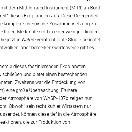
g mit dem
Mid-Infrared Instrument
(MIRI) an Bord
eit“ dieses Exoplaneten aus. Diese Gelegenheit
seine komplexe chemische Zusammensetzung zu
pektralen Merkmale sind in einer weniger dichten
ie jetzt in
Nature
veröffentlichte Studie berichtet
ikatwolken, aber bemerkenswerterweise gibt es
Chemie dieses faszinierenden Exoplaneten.
s schließen und bietet einen bestechenden
aneten. Zweitens war die Entdeckung von
rn) eine große Überraschung. Frühere
e der Atmosphäre von WASP-107b zeigen nun,
cht. Obwohl sein recht kühler Wirtsstern nur
ussendet, können diese tief in die Atmosphäre
eaktionen, die zur Produktion von