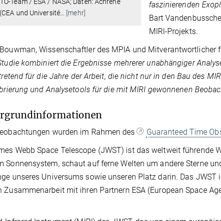
TO-Team / ESA / NASA; Daten: Achrène
faszinierenden Exopl
(CEA und Université
…
[mehr]
Bart Vandenbussche 
MIRI-Projekts.
Bouwman, Wissenschaftler des MPIA und Mitverantwortlicher 
Studie kombiniert die Ergebnisse mehrerer unabhängiger Anal
rtretend für die Jahre der Arbeit, die nicht nur in den Bau des M
ibrierung und Analysetools für die mit MIRI gewonnenen Beoba
ergrundinformationen
Beobachtungen wurden im Rahmen des
Guaranteed Time Ob
es Webb Space Telescope (JWST) ist das weltweit führende W
 Sonnensystem, schaut auf ferne Welten um andere Sterne und 
ge unseres Universums sowie unseren Platz darin. Das JWST is
n Zusammenarbeit mit ihren Partnern ESA (European Space Age