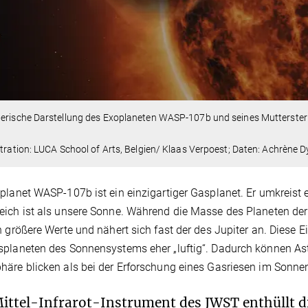
erische Darstellung des Exoplaneten WASP-107b und seines Mutterstern
stration: LUCA School of Arts, Belgien/ Klaas Verpoest; Daten: Achrène Dy
planet WASP-107b ist ein einzigartiger Gasplanet. Er umkreist 
ich ist als unsere Sonne. Während die Masse des Planeten der
h größere Werte und nähert sich fast der des Jupiter an. Dies
planeten des Sonnensystems eher „luftig“. Dadurch können Ast
äre blicken als bei der Erforschung eines Gasriesen im Sonne
ittel-Infrarot-Instrument des JWST enthüllt