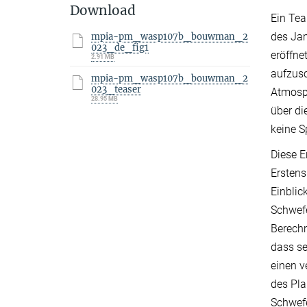
Download
Ein Te
des
Ja
mpia-pm_wasp107b_bouwman_2
023_de_fig1
eröffne
2.91 MB
aufzusc
mpia-pm_wasp107b_bouwman_2
023_teaser
Atmosph
28.95 MB
über d
keine 
Diese E
Erstens
Einblic
Schwefe
Berechn
dass se
einen v
des Pla
Schwefe