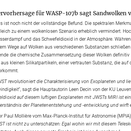
rvorhersage für WASP-107b sagt Sandwolken 
s ist noch nicht der vollständige Befund. Die spektralen Mer
leich zu einem wolkenlosen Szenario erheblich vermindert. Ho
sserdampf und das Schwefeldioxid in der Atmosphäre. Währen
tem Wege auf Wolken aus verschiedenen Substanzen schließen ko
nde die chemische Zusammensetzung dieser Wolken definitiv 
aus kleinen Silikatpartikeln, einer vertrauten Substanz, die auf 
orkommt.
ST revolutioniert die Charakterisierung von Exoplaneten und lie
indigkeit
“, sagt die Hauptautorin Leen Decin von der KU Leuven
ldioxid auf diesem luftigen Exoplaneten mit JWSTs MIRI ist ein
erständnis der Planetenentstehung und -entwicklung und wirft 
r Paul Mollière vom Max-Planck-Institut für Astronomie (MPIA) 
T ist nicht zu unterschätzen: Egal wohin wir mit diesem Tele