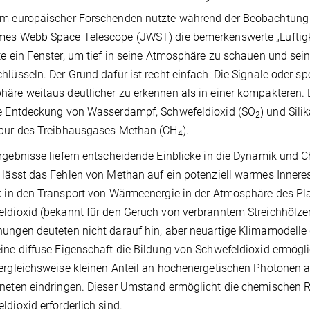
am europäischer Forschenden nutzte während der Beobachtun
mes Webb Space Telescope
(JWST) die bemerkenswerte „Luftigk
te ein Fenster, um tief in seine Atmosphäre zu schauen und 
hlüsseln. Der Grund dafür ist recht einfach: Die Signale oder s
äre weitaus deutlicher zu erkennen als in einer kompakteren. D
ie Entdeckung von Wasserdampf, Schwefeldioxid (SO
) und Sil
2
Spur des Treibhausgases Methan (CH
).
4
rgebnisse liefern entscheidende Einblicke in die Dynamik und 
 lässt das Fehlen von Methan auf ein potenziell warmes Innere
k in den Transport von Wärmeenergie in der Atmosphäre des Pl
ldioxid (bekannt für den Geruch von verbranntem Streichhölze
ungen deuteten nicht darauf hin, aber neuartige Klimamodell
ine diffuse Eigenschaft die Bildung von Schwefeldioxid ermögli
ergleichsweise kleinen Anteil an hochenergetischen Photonen a
neten eindringen. Dieser Umstand ermöglicht die chemischen R
ldioxid erforderlich sind.