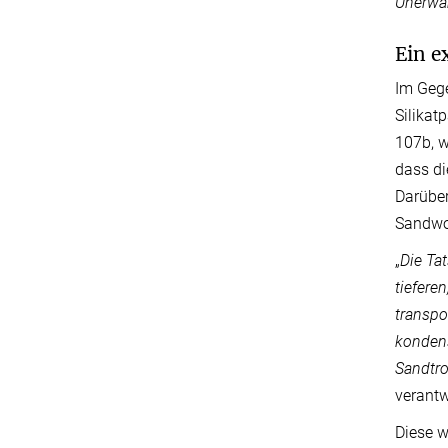
Unerwar
Ein e
Im Gege
Silikat
107b, w
dass di
Darüber
Sandwol
„
Die Ta
tiefere
transpor
kondens
Sandtro
verantw
Diese w