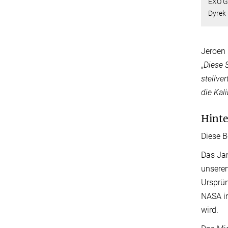
EXO G
Dyrek 
Jeroen 
„
Diese 
stellve
die Kal
Hint
Diese 
Das Jam
unserem
Ursprün
NASA i
wird.