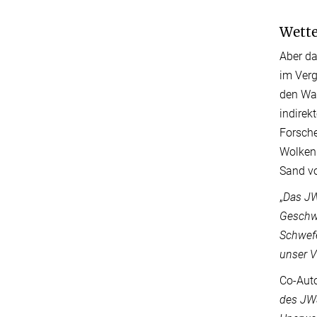
Wette
Aber da
im Verg
den Wa
indirek
Forsche
Wolken 
Sand v
„
Das JW
Geschw
Schwefe
unser V
Co-Auto
des JWS