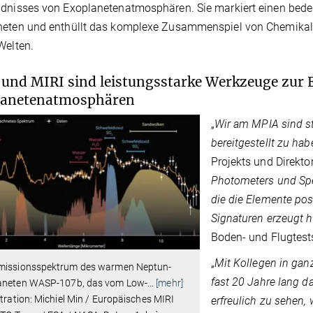
dnisses von Exoplanetenatmosphären. Sie markiert einen bede
neten und enthüllt das komplexe Zusammenspiel von Chemikal
Welten.
und MIRI sind leistungsstarke Werkzeuge zur 
lanetenatmosphären
„
Wir am MPIA sind st
bereitgestellt zu hab
Projekts und Direkto
Photometers und Sp
die die Elemente pos
Signaturen erzeugt 
Boden- und Flugtests
„
Mit Kollegen in gan
missionsspektrum des warmen Neptun-
fast 20 Jahre lang d
aneten WASP-107b, das vom Low-
…
[mehr]
stration: Michiel Min / Europäisches MIRI
erfreulich zu sehen,