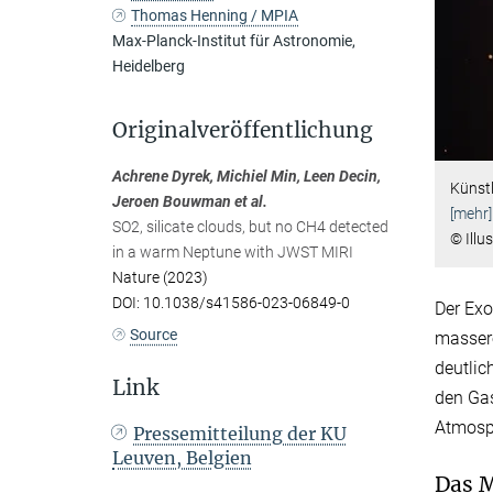
Thomas Henning / MPIA
Max-Planck-Institut für Astronomie,
Heidelberg
Originalveröffentlichung
Achrene Dyrek, Michiel Min, Leen Decin,
Künstl
Jeroen Bouwman et al.
[mehr]
SO2, silicate clouds, but no CH4 detected
© Illu
in a warm Neptune with JWST MIRI
Nature (2023)
DOI: 10.1038/s41586-023-06849-0
Der Exo
Source
massere
deutlic
Link
den Gas
Atmosph
Pressemitteilung der KU
Leuven, Belgien
Das M