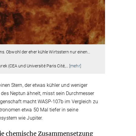
s. Obwohl der eher kühle Wirtsstern nur einen
…
rek (CEA und Université Paris Cité,
…
[mehr]
einen Stern, der etwas kühler und weniger
 des Neptun ähnelt, misst sein Durchmesser
e Eigenschaft macht WASP-107b im Vergleich zu
ronomen etwa 50 Mal tiefer in seine
nsystem wie Jupiter.
 die chemische Zusammensetzung