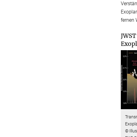
Verstän
Exopla
fernen 
JWST 
Exop
Trans
Exopl
© Illu