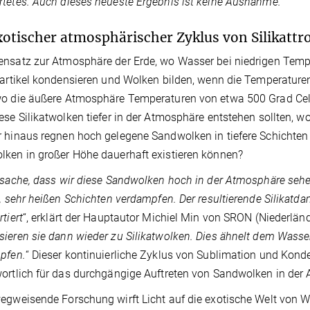
tetes. Auch dieses neueste Ergebnis ist keine Ausnahme.
“
xotischer atmosphärischer Zyklus von Silikattr
nsatz zur Atmosphäre der Erde, wo Wasser bei niedrigen Tempe
partikel kondensieren und Wolken bilden, wenn die Temperature
o die äußere Atmosphäre Temperaturen von etwa 500 Grad Celsi
ese Silikatwolken tiefer in der Atmosphäre entstehen sollten, w
 hinaus regnen hoch gelegene Sandwolken in tiefere Schichten 
ken in großer Höhe dauerhaft existieren können?
tsache, dass wir diese Sandwolken hoch in der Atmosphäre sehen
n, sehr heißen Schichten verdampfen. Der resultierende Silikatd
tiert
“, erklärt der Hauptautor Michiel Min von SRON (Niederländ
ieren sie dann wieder zu Silikatwolken. Dies ähnelt dem Wasse
pfen.
“ Dieser kontinuierliche Zyklus von Sublimation und Konde
ortlich für das durchgängige Auftreten von Sandwolken in de
egweisende Forschung wirft Licht auf die exotische Welt von 