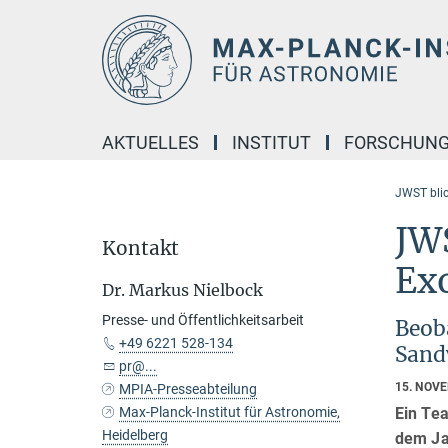
Hauptinhalt
AKTUELLES
INSTITUT
FORSCHUN
JWST blic
JWS
Kontakt
Ex
Dr. Markus Nielbock
Presse- und Öffentlichkeitsarbeit
Beob
+49 6221 528-134
Sand
pr@...
15. NOV
MPIA-Presseabteilung
Ein Te
Max-Planck-Institut für Astronomie,
Heidelberg
dem Ja