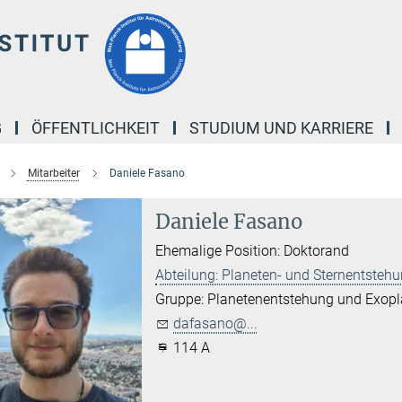
G
ÖFFENTLICHKEIT
STUDIUM UND KARRIERE
Mitarbeiter
Daniele Fasano
Daniele Fasano
Ehemalige Position: Doktorand
Abteilung: Planeten- und Sternentsteh
Gruppe: Planetenentstehung und Exop
dafasano@...
114 A