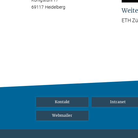
Königstuhl 17
69117 Heidelberg
Weite
ETH Zü
Kontakt
Intranet
Webmailer