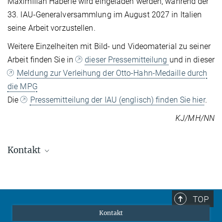
Maximilian Häberle wird eingeladen werden, während der
33. IAU-Generalversammlung im August 2027 in Italien
seine Arbeit vorzustellen.
Weitere Einzelheiten mit Bild- und Videomaterial zu seiner
Arbeit finden Sie in
dieser Pressemitteilung
und in dieser
Meldung zur Verleihung der Otto-Hahn-Medaille durch
die MPG
Die
Pressemitteilung der IAU (englisch) finden Sie hier
.
KJ/MH/NN
Kontakt
Dr. Maximilian Häberle
maximilian.haberle@...
ESO, Garching
TOP
Kontakt
Dr. Nadine Neumayer