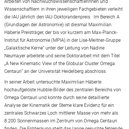
Arbeiten von Nachwuchswissenschaftlerinnen und
Wissenschaftlern in ihren jeweiligen Fachgebieten verleiht
die IAU jährlich den IAU-Doktorandenpreis. Im Bereich A
(Grundlagen der Astronomie) ist diesmal Maximilian
Häberle Preisträger, der bis vor kurzem am Max-Planck-
Institut für Astronomie (MPIA) in der Lise-Meitner-Gruppe
„Galaktische Kerne“ unter der Leitung von Nadine
Neumayer arbeitete und seine Doktorarbeit mit dem Titel
„A New Kinematic View of the Globular Cluster Omega
Centauri“ an der Universität Heidelberg abschloss.
In seiner Arbeit untersuchte Maximilian Häberle
hochaufgelöste Hubble-Bilder des zentralen Bereichs von
Omega Centauri und konnte durch seine detaillierte
Analyse der Kinematik der Sterne klare Evidenz für ein
zentrales Schwarzes Loch mittlerer Masse von mehr als
8.200 Sonnenmassen im Zentrum von Omega Centauri
finden. Die Entdeckung stellt das lange gesuchte fehlende