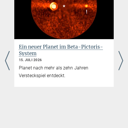
black hole in ω Centauri
Dieses Zoom-Video beginnt mit einem Überblick des Himmels und
endet mit einer
…
[mehr]
Von der Dämmerung bis zum
Morgengrauen
10. JUNI 2026
Play
Astronomen finden Unterschiede zwischen
den morgendlichen und abendlichen
Video
Bedingungen auf einem ultraheißen
Exoplaneten.
Herkunftsnachweis: M. Häberle (MPIA)
Beobachtungssequenz Omega Centauri mit HST
Dieses Video zeigt schematisch, wie Omega Cen mit dem
Weltraumteleskop Hubble
…
[mehr]