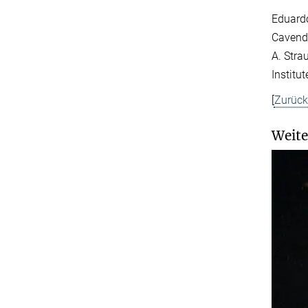
Eduardo
Cavendi
A. Stra
Institut
[
Zurüc
Weite