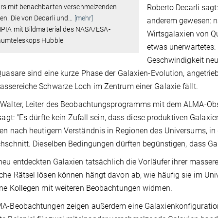
Roberto Decarli sagt
rs mit benachbarten verschmelzenden
en. Die von Decarli und
…
[mehr]
anderem gewesen: na
MPIA mit Bildmaterial des NASA/ESA-
Wirtsgalaxien von Qu
aumteleskops Hubble
etwas unerwartetes:
Geschwindigkeit neu
Quasare sind eine kurze Phase der Galaxien-Evolution, angetrie
ssereiche Schwarze Loch im Zentrum einer Galaxie fällt.
 Walter, Leiter des Beobachtungsprogramms mit dem ALMA-Obse
 sagt: "Es dürfte kein Zufall sein, dass diese produktiven Galax
en nach heutigem Verständnis in Regionen des Universums, in de
hschnitt. Dieselben Bedingungen dürften begünstigen, dass Gal
neu entdeckten Galaxien tatsächlich die Vorläufer ihrer masse
he Rätsel lösen können hängt davon ab, wie häufig sie im Univ
ine Kollegen mit weiteren Beobachtungen widmen.
A-Beobachtungen zeigen außerdem eine Galaxienkonfiguration, 