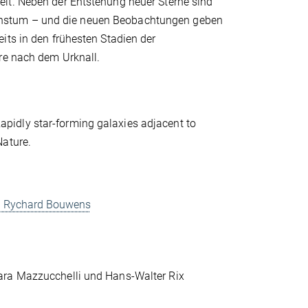
lt. Neben der Entstehung neuer Sterne sind
chstum – und die neuen Beobachtungen geben
its in den frühesten Stadien der
hre nach dem Urknall.
"Rapidly star-forming galaxies adjacent to
Nature.
on Rychard Bouwens
ara Mazzucchelli und Hans-Walter Rix