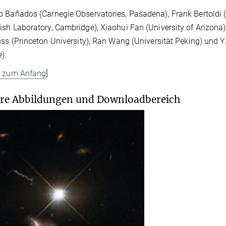
 Bañados (Carnegie Observatories, Pasadena), Frank Bertoldi (U
sh Laboratory, Cambridge), Xiaohui Fan (University of Arizona),
uss (Princeton University), Ran Wang (Universität Peking) und
e).
k zum Anfang
]
re Abbildungen und Downloadbereich