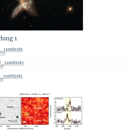
dung 1
G_1200X1185
56 kB
F_1200X1185
 MB
F_1200X1185
 MB