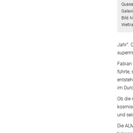
Quasa
Galaxi
Bild: 
Weltr
Jahr". 
superma
Fabian
führte,
entsteh
im Durc
Ob die 
kosmisc
und se
Die ALM