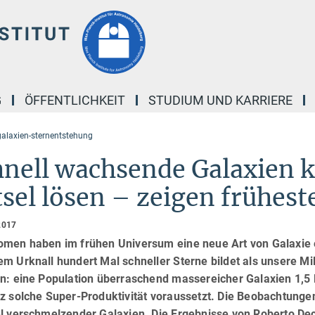
G
ÖFFENTLICHKEIT
STUDIUM UND KARRIERE
alaxien-sternentstehung
hnell wachsende Galaxien 
sel lösen – zeigen frühes
2017
men haben im frühen Universum eine neue Art von Galaxie en
m Urknall hundert Mal schneller Sterne bildet als unsere M
en: eine Population überraschend massereicher Galaxien 1,5 
nz solche Super-Produktivität voraussetzt. Die Beobachtung
el verschmelzender Galaxien. Die Ergebnisse von Roberto Dec