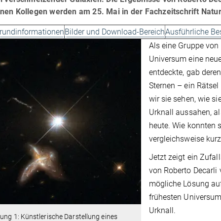
nen Kollegen werden am 25. Mai in der Fachzeitschrift Nature
grundinformationen
Bilder und Download-Bereich
Ausführliche Be
Als eine Gruppe von
Universum eine neue
entdeckte, gab deren
Sternen – ein Rätsel 
wir sie sehen, wie s
Urknall aussahen, a
heute. Wie konnten s
vergleichsweise kurze
Jetzt zeigt ein Zufa
von Roberto Decarli 
mögliche Lösung auf
frühesten Universum
Urknall.
ung 1: Künstlerische Darstellung eines