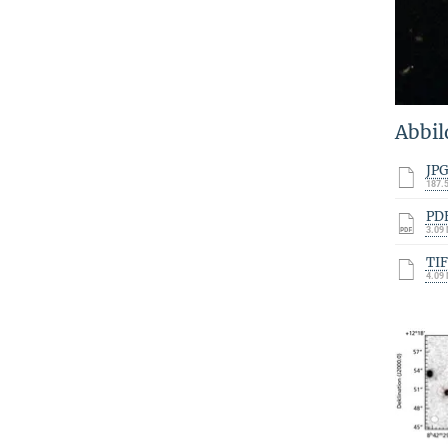
Abbil
JP
187.
PD
3.09
TI
4.09