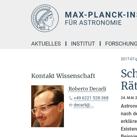
Hauptinhalt
AKTUELLES
INSTITUT
FORSCHUN
2017-07-g
Sc
Kontakt Wissenschaft
Rät
Roberto Decarli
+49 6221 528-368
24. MAI 
decarli@...
Astrono
nach de
erklär
Existe
Beispi