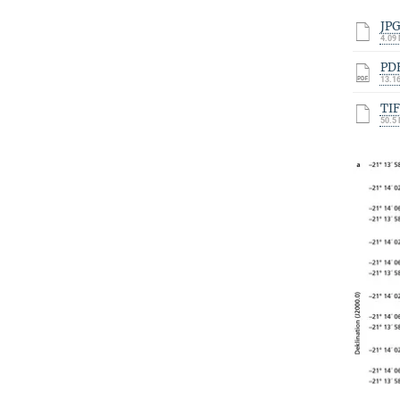
JP
4.09
PD
13.1
TI
50.5