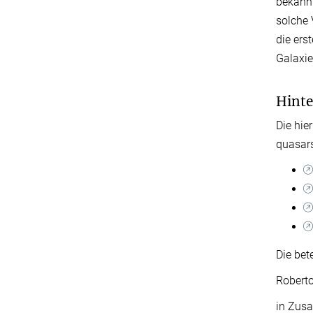
bekannt
solche
die ers
Galaxie
Hint
Die hie
quasars
Die bet
Roberto
in Zus