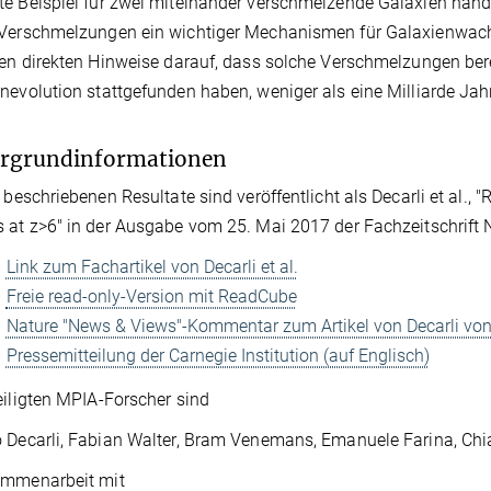
e Beispiel für zwei miteinander verschmelzende Galaxien hande
 Verschmelzungen ein wichtiger Mechanismen für Galaxienwa
ten direkten Hinweise darauf, dass solche Verschmelzungen bere
nevolution stattgefunden haben, weniger als eine Milliarde Ja
ergrundinformationen
r beschriebenen Resultate sind veröffentlicht als Decarli et al., 
 at z>6" in der Ausgabe vom 25. Mai 2017 der Fachzeitschrift 
Link zum Fachartikel von Decarli et al.
Freie read-only-Version mit ReadCube
Nature "News & Views"-Kommentar zum Artikel von Decarli v
Pressemitteilung der Carnegie Institution (auf Englisch)
eiligten MPIA-Forscher sind
 Decarli, Fabian Walter, Bram Venemans, Emanuele Farina, Chi
ammenarbeit mit