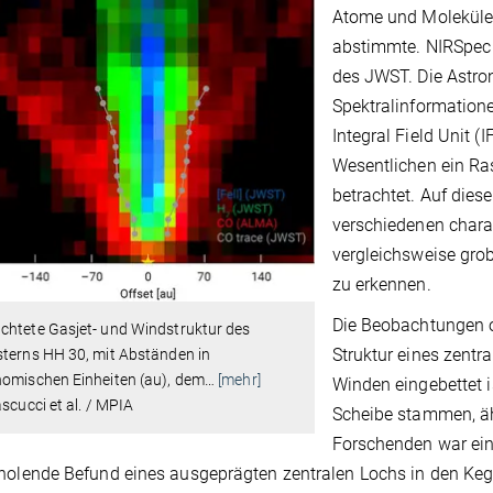
Atome und Moleküle
abstimmte. NIRSpec 
des JWST. Die Astro
Spektralinformatione
Integral Field Unit 
Wesentlichen ein Ra
betrachtet. Auf dies
verschiedenen charak
vergleichsweise gro
zu erkennen.
Die Beobachtungen o
chtete Gasjet- und Windstruktur des
Struktur eines zentra
sterns HH 30, mit Abständen in
nomischen Einheiten (au), dem
…
[mehr]
Winden eingebettet i
ascucci et al. / MPIA
Scheibe stammen, äh
Forschenden war ein
olende Befund eines ausgeprägten zentralen Lochs in den Kegel