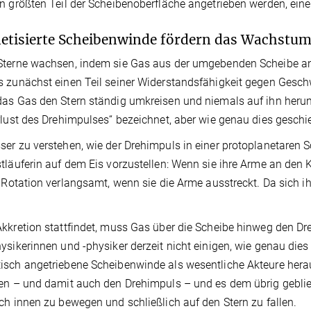
n größten Teil der Scheibenoberfläche angetrieben werden, eine 
tisierte Scheibenwinde fördern das Wachstum
Sterne wachsen, indem sie Gas aus der umgebenden Scheibe an
 zunächst einen Teil seiner Widerstandsfähigkeit gegen Geschw
as Gas den Stern ständig umkreisen und niemals auf ihn herunte
rlust des Drehimpulses“ bezeichnet, aber wie genau dies geschi
er zu verstehen, wie der Drehimpuls in einer protoplanetaren Sche
tläuferin auf dem Eis vorzustellen: Wenn sie ihre Arme an den K
e Rotation verlangsamt, wenn sie die Arme ausstreckt. Da sich i
kkretion stattfindet, muss Gas über die Scheibe hinweg den Dr
ysikerinnen und -physiker derzeit nicht einigen, wie genau dies
sch angetriebene Scheibenwinde als wesentliche Akteure herau
en – und damit auch den Drehimpuls – und es dem übrig gebli
ch innen zu bewegen und schließlich auf den Stern zu fallen.