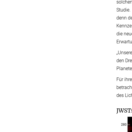
solchen
Studie.
denn de
Kennzei
die neu
Erwart
„Unsere
den Dr
Planete
Für ihr
betrach
des Lic
JWSTs