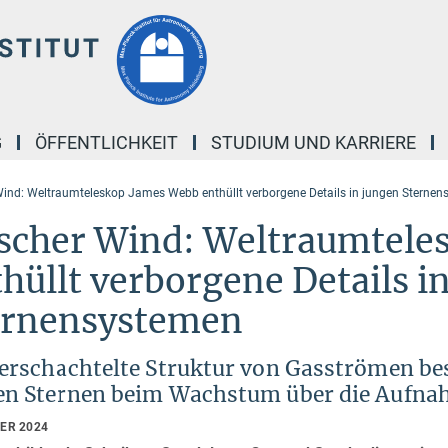
G
ÖFFENTLICHKEIT
STUDIUM UND KARRIERE
Wind: Weltraumteleskop James Webb enthüllt verborgene Details in jungen Sterne
ischer Wind: Weltraumtele
hüllt verborgene Details i
ernensystemen
verschachtelte Struktur von Gasströmen be
en Sternen beim Wachstum über die Aufnah
BER 2024