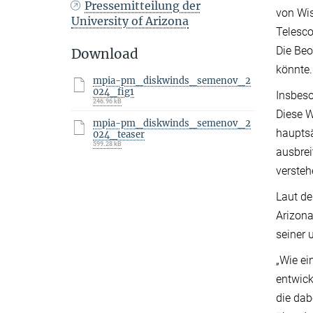
Pressemitteilung der
von Wis
University of Arizona
Telesco
Die Beo
Download
könnte.
mpia-pm_diskwinds_semenov_2
024_fig1
Insbes
246.96 kB
Diese W
mpia-pm_diskwinds_semenov_2
hauptsä
024_teaser
599.28 kB
ausbrei
versteh
Laut de
Arizona
seiner 
„Wie ei
entwick
die dab