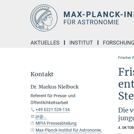
Hauptinhalt
AKTUELLES
INSTITUT
FORSCHUN
Frischer 
Fr
Kontakt
ent
Dr. Markus Nielbock
St
Referent für Presse- und
Öffentlichkeitsarbeit
Die 
+49 6221 528-134
pr@...
jung
MPIA Presseabteilung
4. OKTO
Max-Planck-Institut für Astronomie,