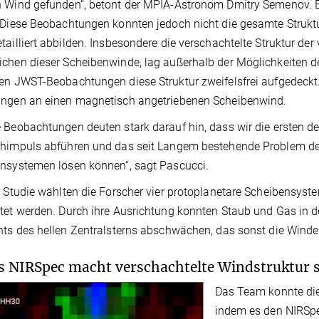
 Wind gefunden“, betont der MPIA-Astronom Dmitry Semenov. E
 Diese Beobachtungen konnten jedoch nicht die gesamte Struk
tailliert abbilden. Insbesondere die verschachtelte Struktur d
chen dieser Scheibenwinde, lag außerhalb der Möglichkeiten
en JWST-Beobachtungen diese Struktur zweifelsfrei aufgedeckt
ungen an einen magnetisch angetriebenen Scheibenwind.
 Beobachtungen deuten stark darauf hin, dass wir die ersten det
ehimpuls abführen und das seit Langem bestehende Problem de
nsystemen lösen können“, sagt Pascucci.
e Studie wählten die Forscher vier protoplanetare Scheibensyste
tet werden. Durch ihre Ausrichtung konnten Staub und Gas in de
hts des hellen Zentralsterns abschwächen, das sonst die Winde 
 NIRSpec macht verschachtelte Windstruktur s
Das Team konnte die
indem es den NIRSpe