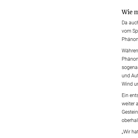
Wie 
Da auch
vom Spa
Phänom
Während
Phänome
sogenan
und Au
Wind u
Ein ent
weiter 
Gestein
oberhal
„Wir ha