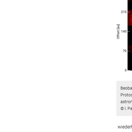
Beoba
Proto
astro
© I. P
wiederh