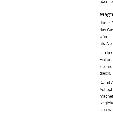
über de
Magne
Junge 
das Gas
würde d
als „Ve
Um bess
Eiskuns
sie ihr
gleich.
Damit A
Astroph
magneti
wegleit
sich na