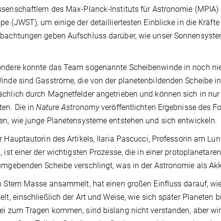
senschaftlern des Max-Planck-Instituts für Astronomie (MPIA)
pe (JWST), um einige der detailliertesten Einblicke in die Kräft
bachtungen geben Aufschluss darüber, wie unser Sonnensyste
ondere konnte das Team sogenannte Scheibenwinde in noch ni
inde sind Gasströme, die von der planetenbildenden Scheibe i
chlich durch Magnetfelder angetrieben und können sich in nur
ten. Die in
Nature Astronomy
veröffentlichten Ergebnisse des 
en, wie junge Planetensysteme entstehen und sich entwickeln.
r Hauptautorin des Artikels, Ilaria Pascucci, Professorin am Lun
, ist einer der wichtigsten Prozesse, die in einer protoplanetar
umgebenden Scheibe verschlingt, was in der Astronomie als Akk
n Stern Masse ansammelt, hat einen großen Einfluss darauf, wi
elt, einschließlich der Art und Weise, wie sich später Planeten
ei zum Tragen kommen, sind bislang nicht verstanden, aber wi