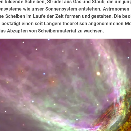
n bildende Scheiben, Strudel aus Gas und Staub, die um jung
ensysteme wie unser Sonnensystem entstehen. Astronomen h
se Scheiben im Laufe der Zeit formen und gestalten. Die beo
 bestätigt einen seit Langem theoretisch angenommenen Me
das Abzapfen von Scheibenmaterial zu wachsen.