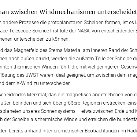
man zwischen Windmechanismen unterscheide
 andere Prozesse die protoplanetaren Scheiben formen, ist es la
ce Telescope Science Institute der NASA, von entscheidender
enen unterscheiden zu können.
 das Magnetfeld des Sterns Material am inneren Rand der Sch
n nach außen drückt, werden die äußeren Teile der Scheibe du
nten thermischen Winden führt, die mit viel geringeren Geschw
flösung des JWST waren ideal geeignet, um zwischen dem mag
nd dem X-Wind zu unterscheiden.
scheidendes Merkmal, das die magnetisch angetriebenen von den
außen befinden und sich über größere Regionen erstrecken, eins
splaneten unseres Sonnensystems – etwa zwischen Erde und Ma
b der Scheibe als thermische Winde und erreichen die hundert
tten bereits anhand interferometrischer Beobachtungen im Rad