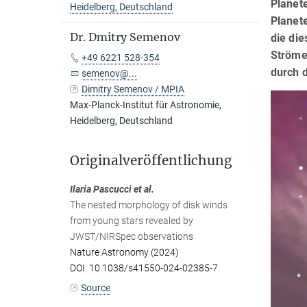
Planete
Heidelberg, Deutschland
Planet
Dr. Dmitry Semenov
die die
Ströme
+49 6221 528-354
durch 
semenov@...
Dimitry Semenov / MPIA
Max-Planck-Institut für Astronomie,
Heidelberg, Deutschland
Originalveröffentlichung
Ilaria Pascucci et al.
The nested morphology of disk winds
from young stars revealed by
JWST/NIRSpec observations
Nature Astronomy (2024)
DOI: 10.1038/s41550-024-02385-7
Source