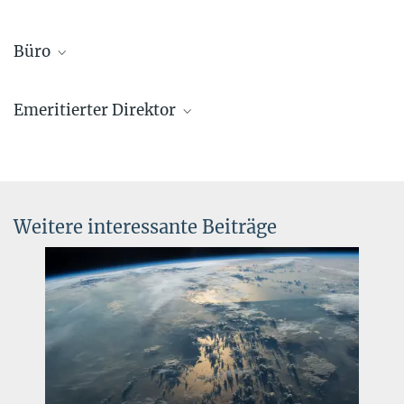
Dr. Myriam Benisty
Büro
Direktorin
+49 6221 528-159
Susanna Pohl
benisty@...
Emeritierter Direktor
Assistenz Dr. Myriam Benisty, Abteilung PFE
+49 6221 528-201
Prof. Dr. Dr. h.c. Thomas K. Henning
supohl@...
Mentor
+49 6221 528-200
henning@...
Weitere interessante Beiträge