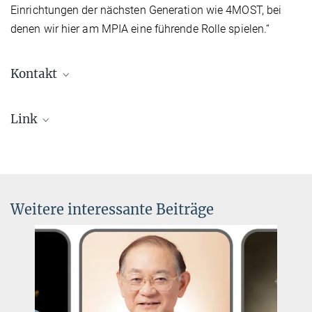
Einrichtungen der nächsten Generation wie 4MOST, bei
denen wir hier am MPIA eine führende Rolle spielen.“
Kontakt
Dr. Markus Pössel
Link
Leitung Presse- und Öffentlichkeitsarbeit
+49 6221 528-261
DAAD-Programm des Projektbezogenen
pr@...
Personenaustauschs
Max-Planck-Institut für Astronomie, Heidelberg, Deutschland
Dr. Maria Bergemann
Weitere interessante Beiträge
Leiterin Lise-Meitner-Gruppe
+49 6221 528-401
bergemann@...
Homepage
Max-Planck-Institut für Astronomie, Heidelberg, Deutschland