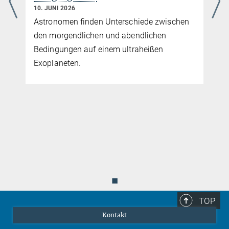
Supererde
4. MAI 2026
Beobachtungen mit dem Weltraumteleskop
James Webb ermitteln Eigenschaften der
heißen Gesteinskruste eines Exoplaneten
◼
TOP
Kontakt