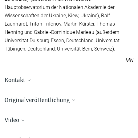
Hauptobservatorium der Nationalen Akademie der
Wissenschaften der Ukraine, Kiew, Ukraine), Ralf
Launhardt, Trifon Trifonov, Martin Kürster, Thomas
Henning und Gabriel-Dominique Marleau (außerdem
Universität Duisburg-Essen, Deutschland; Universität
Tübingen, Deutschland; Universität Bern, Schweiz).
MN
Kontakt
Dr. Markus Nielbock
Originalveröffentlichung
Presse- und Öffentlichkeitsarbeit
+49 6221 528-134
Olga V. Zakhozhay, Ralf Launhardt, Trifon Trifonov, et al.
pr@...
Video
Radial Velocity Survey for Planets around Young stars (RV SPY): A
Markus Nielbock / MPIA
transiting warm Super-Jovian planet around HD 114082, a young
Max-Planck-Institut für Astronomie, Heidelberg
star with a debris disk