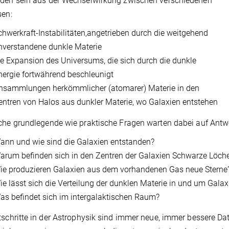
nden sein aus der Wechselwirkung zwischen verschiedenen
sen:
chwerkraft-Instabilitäten,angetrieben durch die weitgehend
nverstandene dunkle Materie
ie Expansion des Universums, die sich durch die dunkle
nergie fortwährend beschleunigt
nsammlungen herkömmlicher (atomarer) Materie in den
entren von Halos aus dunkler Materie, wo Galaxien entstehen
che grundlegende wie praktische Fragen warten dabei auf Antw
ann und wie sind die Galaxien entstanden?
arum befinden sich in den Zentren der Galaxien Schwarze Löche
ie produzieren Galaxien aus dem vorhandenen Gas neue Sterne
ie lässt sich die Verteilung der dunklen Materie in und um Galaxi
as befindet sich im intergalaktischen Raum?
tschritte in der Astrophysik sind immer neue, immer bessere D