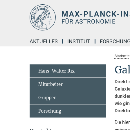
Hauptinhalt
AKTUELLES
INSTITUT
FORSCHUN
Startseite
Ga
Hans-Walter Rix
Direkt
Mitarbeiter
Galaxi
dunkler
Gruppen
wie gi
Direkto
Forschung
Die hie