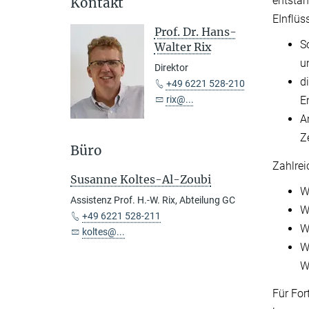
entsta
Kontakt
EInflüs
Prof. Dr. Hans-
S
Walter Rix
u
Direktor
d
+49 6221 528-210
rix@...
E
A
Z
Büro
Zahlrei
Susanne Koltes-Al-Zoubi
W
Assistenz Prof. H.-W. Rix, Abteilung GC
W
+49 6221 528-211
W
koltes@...
W
W
Für For