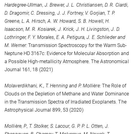
Hardegree-Ullman, J. Brewer, J. L. Christiansen, D. R. Ciardi,
D. Dragomir, C. Dressing, J. J. Fortney, V. Gorjian, T. P.
Greene, L. A. Hirsch, A. W. Howard, S. B. Howell, H.
Isaacson, M. R. Kosiarek, J. Krick, J. H. Livingston, J. D.
Lothringer, F. Y. Morales, E. A. Petigura, J. E. Schlieder and
M. Werner:
Transmission Spectroscopy for the Warm Sub-
Neptune HD 3167c: Evidence for Molecular Absorption and
a Possible High-metallicity Atmosphere. The Astronomical
Journal
161
, 18 (2021)
Molaverdikhani, K., T. Henning and P. Mollière:
The Role of
Clouds on the Depletion of Methane and Water Dominance
in the Transmission Spectra of Irradiated Exoplanets. The
Astrophysical Journal
899
, 53 (2020)
Mollière, P., T. Stolker, S. Lacour, G. P. P. L. Otten, J.