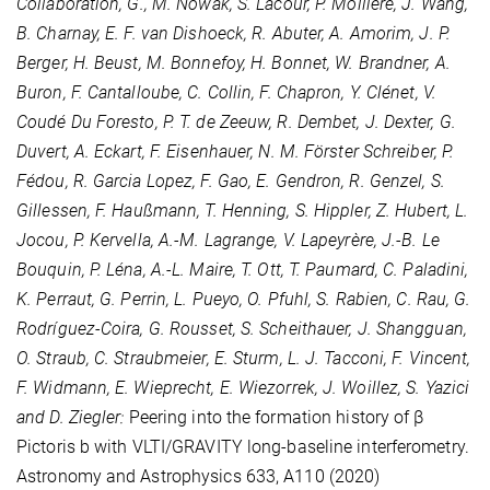
Collaboration, G., M. Nowak, S. Lacour, P. Mollière, J. Wang,
B. Charnay, E. F. van Dishoeck, R. Abuter, A. Amorim, J. P.
Berger, H. Beust, M. Bonnefoy, H. Bonnet, W. Brandner, A.
Buron, F. Cantalloube, C. Collin, F. Chapron, Y. Clénet, V.
Coudé Du Foresto, P. T. de Zeeuw, R. Dembet, J. Dexter, G.
Duvert, A. Eckart, F. Eisenhauer, N. M. Förster Schreiber, P.
Fédou, R. Garcia Lopez, F. Gao, E. Gendron, R. Genzel, S.
Gillessen, F. Haußmann, T. Henning, S. Hippler, Z. Hubert, L.
Jocou, P. Kervella, A.-M. Lagrange, V. Lapeyrère, J.-B. Le
Bouquin, P. Léna, A.-L. Maire, T. Ott, T. Paumard, C. Paladini,
K. Perraut, G. Perrin, L. Pueyo, O. Pfuhl, S. Rabien, C. Rau, G.
Rodríguez-Coira, G. Rousset, S. Scheithauer, J. Shangguan,
O. Straub, C. Straubmeier, E. Sturm, L. J. Tacconi, F. Vincent,
F. Widmann, E. Wieprecht, E. Wiezorrek, J. Woillez, S. Yazici
and D. Ziegler:
Peering into the formation history of β
Pictoris b with VLTI/GRAVITY long-baseline interferometry.
Astronomy and Astrophysics
633
, A110 (2020)