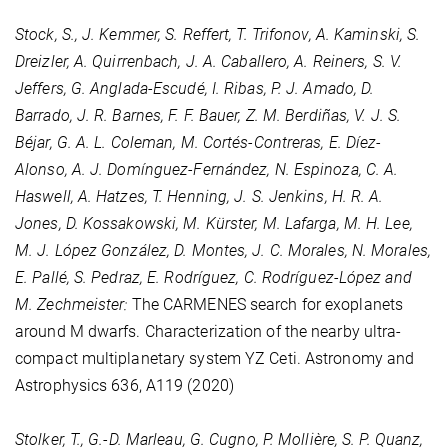
Stock, S., J. Kemmer, S. Reffert, T. Trifonov, A. Kaminski, S.
Dreizler, A. Quirrenbach, J. A. Caballero, A. Reiners, S. V.
Jeffers, G. Anglada-Escudé, I. Ribas, P. J. Amado, D.
Barrado, J. R. Barnes, F. F. Bauer, Z. M. Berdiñas, V. J. S.
Béjar, G. A. L. Coleman, M. Cortés-Contreras, E. Díez-
Alonso, A. J. Domínguez-Fernández, N. Espinoza, C. A.
Haswell, A. Hatzes, T. Henning, J. S. Jenkins, H. R. A.
Jones, D. Kossakowski, M. Kürster, M. Lafarga, M. H. Lee,
M. J. López González, D. Montes, J. C. Morales, N. Morales,
E. Pallé, S. Pedraz, E. Rodríguez, C. Rodríguez-López and
M. Zechmeister:
The CARMENES search for exoplanets
around M dwarfs. Characterization of the nearby ultra-
compact multiplanetary system YZ Ceti. Astronomy and
Astrophysics
636
, A119 (2020)
Stolker, T., G.-D. Marleau, G. Cugno, P. Mollière, S. P. Quanz,