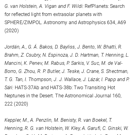
G. van Holstein, A. Vigan and F. Wildi:
RefPlanets: Search
for reflected light from extrasolar planets with
SPHERE/ZIMPOL. Astronomy and Astrophysics
634
, A69
(2020)
Jordán, A., G. Á. Bakos, D. Bayliss, J. Bento, W. Bhatti, R.
Brahm, Z. Csubry, N. Espinoza, J. D. Hartman, T. Henning, L.
Mancini, K. Penev, M. Rabus, P. Sarkis, V. Suc, M. de Val-
Borro, G. Zhou, R. P. Butler, J. Teske, J. Crane, S. Shectman,
T. G. Tan, I. Thompson, J. J. Wallace, J. Lázár, I. Papp and P.
Sári:
HATS-37Ab and HATS-38b: Two Transiting Hot
Neptunes in the Desert. The Astronomical Journal
160
,
222 (2020)
Keppler, M., A. Penzlin, M. Benisty, R. van Boekel, T.
Henning, R. G. van Holstein, W. Kley, A. Garufi, C. Ginski, W.