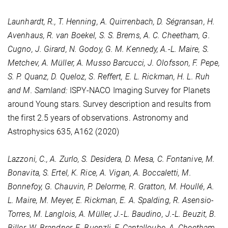
Launhardt, R., T. Henning, A. Quirrenbach, D. Ségransan, H.
Avenhaus, R. van Boekel, S. S. Brems, A. C. Cheetham, G.
Cugno, J. Girard, N. Godoy, G. M. Kennedy, A.-L. Maire, S.
Metchev, A. Müller, A. Musso Barcucci, J. Olofsson, F. Pepe,
S. P. Quanz, D. Queloz, S. Reffert, E. L. Rickman, H. L. Ruh
and M. Samland:
ISPY-NACO Imaging Survey for Planets
around Young stars. Survey description and results from
the first 2.5 years of observations. Astronomy and
Astrophysics
635
, A162 (2020)
Lazzoni, C., A. Zurlo, S. Desidera, D. Mesa, C. Fontanive, M.
Bonavita, S. Ertel, K. Rice, A. Vigan, A. Boccaletti, M.
Bonnefoy, G. Chauvin, P. Delorme, R. Gratton, M. Houllé, A.
L. Maire, M. Meyer, E. Rickman, E. A. Spalding, R. Asensio-
Torres, M. Langlois, A. Müller, J.-L. Baudino, J.-L. Beuzit, B.
Biller, W. Brandner, E. Buenzli, F. Cantalloube, A. Cheetham,