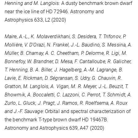
Henning and M. Langlois:
A dusty benchmark brown dwarf
near the ice line of HD 72946. Astronomy and
Astrophysics
633
, L2 (2020)
Maire, A.-L., K. Molaverdikhani, S. Desidera, T. Trifonov, P.
Mollière, V. D'Orazi, N. Frankel, J.-L. Baudino, S. Messina, A.
Müller, B. Charnay, A. C. Cheetham, P. Delorme, R. Ligi, M.
Bonnefoy, W. Brandner, D. Mesa, F. Cantalloube, R. Galicher,
T. Henning, B. A. Biller, J. Hagelberg, A.-M. Lagrange, B.
Lavie, E. Rickman, D. Ségransan, S. Udry, G. Chauvin, R.
Gratton, M. Langlois, A. Vigan, M. R. Meyer, J.-L. Beuzit, T.
Bhowmik, A. Boccaletti, C. Lazzoni, C. Perrot, T. Schmidt, A.
Zurlo, L. Gluck, J. Pragt, J. Ramos, R. Roelfsema, A. Roux
and J.-F. Sauvage:
Orbital and spectral characterization of
the benchmark T-type brown dwarf HD 19467B.
Astronomy and Astrophysics
639
, A47 (2020)