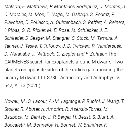
Matson, E. Matthews, P. Montañés-Rodríguez, D. Montes, J.
C. Morales, M. Mori, E. Nagel, M. Oshagh, S. Pedraz, P.
Plavchan, D. Pollacco, A. Quirrenbach, S. Reffert, A. Reiners,
I. Ribas, G. R. Ricker, M. E. Rose, M. Schlecker, J. E.
Schlieder, S. Seager, M. Stangret, S. Stock, M. Tamura, A.
Tanner, J. Teske, T. Trifonov, J. D. Twicken, R. Vanderspek,
D. Watanabe, J. Wittrock, C. Ziegler and F. Zohrabi:
The
CARMENES search for exoplanets around M dwarfs. Two
planets on opposite sides of the radius gap transiting the
nearby M dwarf LTT 3780. Astronomy and Astrophysics
642
, A173 (2020)
Nowak, M., S. Lacour, A.-M. Lagrange, P. Rubini, J. Wang, T.
Stolker, R. Abuter, A. Amorim, R. Asensio-Torres, M.
Bauböck, M. Benisty, J. P. Berger, H. Beust, S. Blunt, A.
Boccaletti, M. Bonnefoy, H. Bonnet, W. Brandner, F.