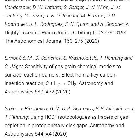
Vanderspek, D. W. Latham, S. Seager, J. N. Winn, J. M.
Jenkins, M. Vezie, J. N. Villaseñor, M. E. Rose, D. R.
Rodriguez, J. E. Rodriguez, S. N. Quinn and A. Shporer:
A
Highly Eccentric Warm Jupiter Orbiting TIC 237913194.
The Astronomical Journal
160
, 275 (2020)
Simončič, M., D. Semenov, S. Krasnokutski, T. Henning and
C. Jäger:
Sensitivity of gas-grain chemical models to
surface reaction barriers. Effect from a key carbon-
insertion reaction, C + H
→ CH
. Astronomy and
2
2
Astrophysics
637
, A72 (2020)
Smirnov-Pinchukov, G. V., D. A. Semenov, V. V. Akimkin and
+
T. Henning:
Using HCO
isotopologues as tracers of gas
depletion in protoplanetary disk gaps. Astronomy and
Astrophysics
644
, A4 (2020)