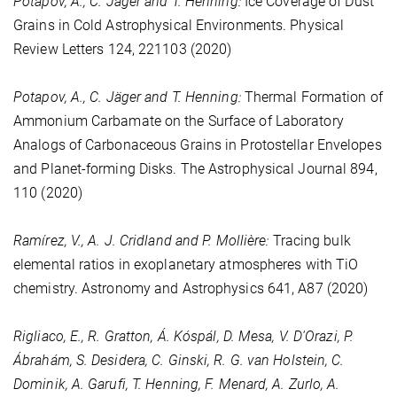
Potapov, A., C. Jäger and T. Henning:
Ice Coverage of Dust
Grains in Cold Astrophysical Environments. Physical
Review Letters
124
, 221103 (2020)
Potapov, A., C. Jäger and T. Henning:
Thermal Formation of
Ammonium Carbamate on the Surface of Laboratory
Analogs of Carbonaceous Grains in Protostellar Envelopes
and Planet-forming Disks. The Astrophysical Journal
894
,
110 (2020)
Ramírez, V., A. J. Cridland and P. Mollière:
Tracing bulk
elemental ratios in exoplanetary atmospheres with TiO
chemistry. Astronomy and Astrophysics
641
, A87 (2020)
Rigliaco, E., R. Gratton, Á. Kóspál, D. Mesa, V. D'Orazi, P.
Ábrahám, S. Desidera, C. Ginski, R. G. van Holstein, C.
Dominik, A. Garufi, T. Henning, F. Menard, A. Zurlo, A.