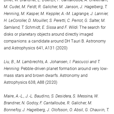
M. Cudel, M. Feldt, R. Galicher, M. Janson, J. Hagelberg, T.
Henning, M. Kasper, M. Keppler, A.-M. Lagrange, J. Lannier,
H. LeCoroller, D. Mouillet, S. Peretti, C. Perrot, G. Salter, M.
Samland, T. Schmidt, E. Sissa and F. Wildi:
The search for
disks or planetary objects around directly imaged
companions: a candidate around DH Tauri B. Astronomy
and Astrophysics
641
, A131 (2020)
Liu, B., M. Lambrechts, A. Johansen, I. Pascucci and T.
Henning:
Pebble-driven planet formation around very low-
mass stars and brown dwarfs. Astronomy and
Astrophysics
638
, A88 (2020)
Maire, A.-L., J.-L. Baudino, S. Desidera, S. Messina, W.
Brandner, N. Godoy, F. Cantalloube, R. Galicher, M.
Bonnefoy, J. Hagelberg, J. Olofsson, O. Absil, G. Chauvin, T.