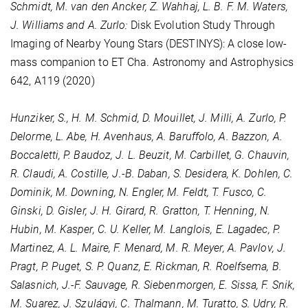
Schmidt, M. van den Ancker, Z. Wahhaj, L. B. F. M. Waters,
J. Williams and A. Zurlo:
Disk Evolution Study Through
Imaging of Nearby Young Stars (DESTINYS): A close low-
mass companion to ET Cha. Astronomy and Astrophysics
642
, A119 (2020)
Hunziker, S., H. M. Schmid, D. Mouillet, J. Milli, A. Zurlo, P.
Delorme, L. Abe, H. Avenhaus, A. Baruffolo, A. Bazzon, A.
Boccaletti, P. Baudoz, J. L. Beuzit, M. Carbillet, G. Chauvin,
R. Claudi, A. Costille, J.-B. Daban, S. Desidera, K. Dohlen, C.
Dominik, M. Downing, N. Engler, M. Feldt, T. Fusco, C.
Ginski, D. Gisler, J. H. Girard, R. Gratton, T. Henning, N.
Hubin, M. Kasper, C. U. Keller, M. Langlois, E. Lagadec, P.
Martinez, A. L. Maire, F. Menard, M. R. Meyer, A. Pavlov, J.
Pragt, P. Puget, S. P. Quanz, E. Rickman, R. Roelfsema, B.
Salasnich, J.-F. Sauvage, R. Siebenmorgen, E. Sissa, F. Snik,
M. Suarez, J. Szulágyi, C. Thalmann, M. Turatto, S. Udry, R.