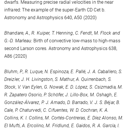
dwarfs. Measuring precise radial velocities in the near
infrared: The example of the super-Earth CD Cet b.
Astronomy and Astrophysics
640
, A50 (2020)
Bhandare, A., R. Kuiper, T. Henning, C. Fendt, M. Flock and
G.-D. Marleau:
Birth of convective low-mass to high-mass
second Larson cores. Astronomy and Astrophysics
638
,
A86 (2020)
Bluhm, P., R. Luque, N. Espinoza, E. Pallé, J. A. Caballero, S.
Dreizler, J. H. Livingston, S. Mathur, A. Quirrenbach, S.
Stock, V. Van Eylen, G. Nowak, E. D. López, S. Csizmadia, M.
R. Zapatero Osorio, P. Schöfer, J. Lillo-Box, M. Oshagh, E.
González-Álvarez, P. J. Amado, D. Barrado, V. J. S. Béjar, B.
Cale, P. Chaturvedi, C. Cifuentes, W. D. Cochran, K. A.
Collins, K. I. Collins, M. Cortés-Contreras, E. Díez Alonso, M.
El Mufti, A. Ercolino, M. Fridlund, E. Gaidos, R. A. García, I.