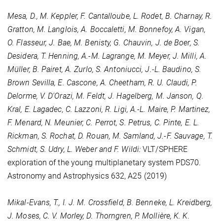
Mesa, D., M. Keppler, F. Cantalloube, L. Rodet, B. Charnay, R.
Gratton, M. Langlois, A. Boccaletti, M. Bonnefoy, A. Vigan,
O. Flasseur, J. Bae, M. Benisty, G. Chauvin, J. de Boer, S.
Desidera, T. Henning, A.-M. Lagrange, M. Meyer, J. Milli, A.
Müller, B. Pairet, A. Zurlo, S. Antoniucci, J.-L. Baudino, S.
Brown Sevilla, E. Cascone, A. Cheetham, R. U. Claudi, P.
Delorme, V. D'Orazi, M. Feldt, J. Hagelberg, M. Janson, Q.
Kral, E. Lagadec, C. Lazzoni, R. Ligi, A.-L. Maire, P. Martinez,
F. Menard, N. Meunier, C. Perrot, S. Petrus, C. Pinte, E. L.
Rickman, S. Rochat, D. Rouan, M. Samland, J.-F. Sauvage, T.
Schmidt, S. Udry, L. Weber and F. Wildi:
VLT/SPHERE
exploration of the young multiplanetary system PDS70.
Astronomy and Astrophysics
632
, A25 (2019)
Mikal-Evans, T., I. J. M. Crossfield, B. Benneke, L. Kreidberg,
J. Moses, C. V. Morley, D. Thorngren, P. Mollière, K. K.