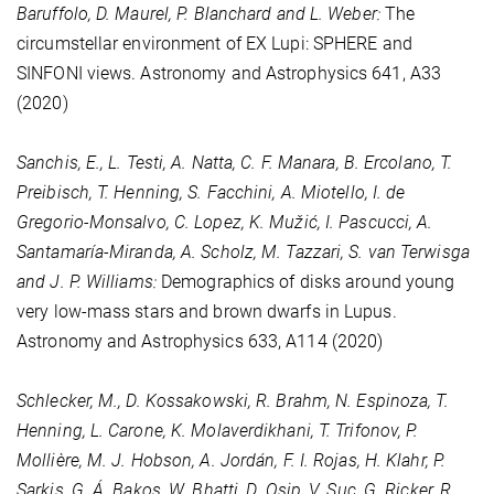
Baruffolo, D. Maurel, P. Blanchard and L. Weber:
The
circumstellar environment of EX Lupi: SPHERE and
SINFONI views. Astronomy and Astrophysics
641
, A33
(2020)
Sanchis, E., L. Testi, A. Natta, C. F. Manara, B. Ercolano, T.
Preibisch, T. Henning, S. Facchini, A. Miotello, I. de
Gregorio-Monsalvo, C. Lopez, K. Mužić, I. Pascucci, A.
Santamaría-Miranda, A. Scholz, M. Tazzari, S. van Terwisga
and J. P. Williams:
Demographics of disks around young
very low-mass stars and brown dwarfs in Lupus.
Astronomy and Astrophysics
633
, A114 (2020)
Schlecker, M., D. Kossakowski, R. Brahm, N. Espinoza, T.
Henning, L. Carone, K. Molaverdikhani, T. Trifonov, P.
Mollière, M. J. Hobson, A. Jordán, F. I. Rojas, H. Klahr, P.
Sarkis, G. Á. Bakos, W. Bhatti, D. Osip, V. Suc, G. Ricker, R.