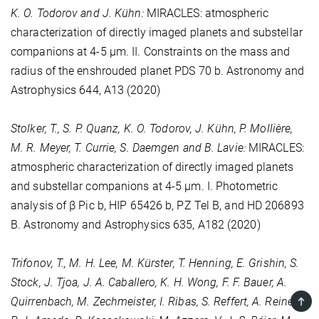
K. O. Todorov and J. Kühn:
MIRACLES: atmospheric
characterization of directly imaged planets and substellar
companions at 4-5 μm. II. Constraints on the mass and
radius of the enshrouded planet PDS 70 b. Astronomy and
Astrophysics
644
, A13 (2020)
Stolker, T., S. P. Quanz, K. O. Todorov, J. Kühn, P. Mollière,
M. R. Meyer, T. Currie, S. Daemgen and B. Lavie:
MIRACLES:
atmospheric characterization of directly imaged planets
and substellar companions at 4-5 μm. I. Photometric
analysis of β Pic b, HIP 65426 b, PZ Tel B, and HD 206893
B. Astronomy and Astrophysics
635
, A182 (2020)
Trifonov, T., M. H. Lee, M. Kürster, T. Henning, E. Grishin, S.
Stock, J. Tjoa, J. A. Caballero, K. H. Wong, F. F. Bauer, A.
TOP
Quirrenbach, M. Zechmeister, I. Ribas, S. Reffert, A. Reiners,