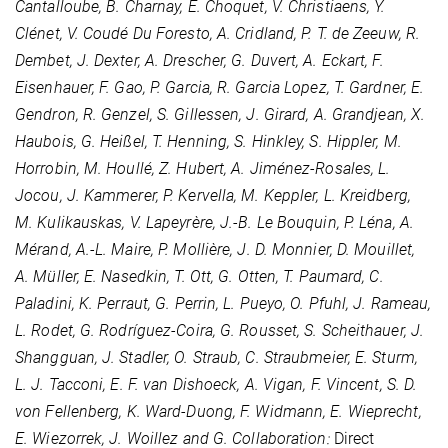
Cantalloube, B. Charnay, E. Choquet, V. Christiaens, Y.
Clénet, V. Coudé Du Foresto, A. Cridland, P. T. de Zeeuw, R.
Dembet, J. Dexter, A. Drescher, G. Duvert, A. Eckart, F.
Eisenhauer, F. Gao, P. Garcia, R. Garcia Lopez, T. Gardner, E.
Gendron, R. Genzel, S. Gillessen, J. Girard, A. Grandjean, X.
Haubois, G. Heißel, T. Henning, S. Hinkley, S. Hippler, M.
Horrobin, M. Houllé, Z. Hubert, A. Jiménez-Rosales, L.
Jocou, J. Kammerer, P. Kervella, M. Keppler, L. Kreidberg,
M. Kulikauskas, V. Lapeyrère, J.-B. Le Bouquin, P. Léna, A.
Mérand, A.-L. Maire, P. Mollière, J. D. Monnier, D. Mouillet,
A. Müller, E. Nasedkin, T. Ott, G. Otten, T. Paumard, C.
Paladini, K. Perraut, G. Perrin, L. Pueyo, O. Pfuhl, J. Rameau,
L. Rodet, G. Rodríguez-Coira, G. Rousset, S. Scheithauer, J.
Shangguan, J. Stadler, O. Straub, C. Straubmeier, E. Sturm,
L. J. Tacconi, E. F. van Dishoeck, A. Vigan, F. Vincent, S. D.
von Fellenberg, K. Ward-Duong, F. Widmann, E. Wieprecht,
E. Wiezorrek, J. Woillez and G. Collaboration:
Direct