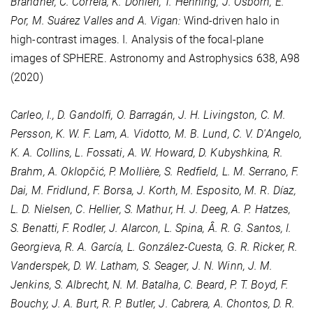
Brandner, C. Correia, K. Dohlen, T. Henning, J. Osborn, E.
Por, M. Suárez Valles and A. Vigan:
Wind-driven halo in
high-contrast images. I. Analysis of the focal-plane
images of SPHERE. Astronomy and Astrophysics
638
, A98
(2020)
Carleo, I., D. Gandolfi, O. Barragán, J. H. Livingston, C. M.
Persson, K. W. F. Lam, A. Vidotto, M. B. Lund, C. V. D'Angelo,
K. A. Collins, L. Fossati, A. W. Howard, D. Kubyshkina, R.
Brahm, A. Oklopčić, P. Mollière, S. Redfield, L. M. Serrano, F.
Dai, M. Fridlund, F. Borsa, J. Korth, M. Esposito, M. R. Díaz,
L. D. Nielsen, C. Hellier, S. Mathur, H. J. Deeg, A. P. Hatzes,
S. Benatti, F. Rodler, J. Alarcon, L. Spina, Â. R. G. Santos, I.
Georgieva, R. A. García, L. González-Cuesta, G. R. Ricker, R.
Vanderspek, D. W. Latham, S. Seager, J. N. Winn, J. M.
Jenkins, S. Albrecht, N. M. Batalha, C. Beard, P. T. Boyd, F.
Bouchy, J. A. Burt, R. P. Butler, J. Cabrera, A. Chontos, D. R.