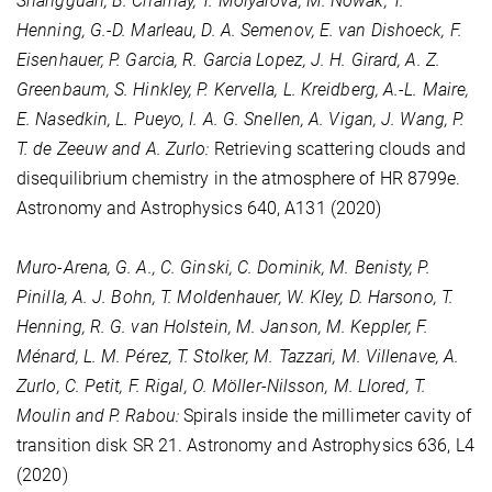
Shangguan, B. Charnay, T. Molyarova, M. Nowak, T.
Henning, G.-D. Marleau, D. A. Semenov, E. van Dishoeck, F.
Eisenhauer, P. Garcia, R. Garcia Lopez, J. H. Girard, A. Z.
Greenbaum, S. Hinkley, P. Kervella, L. Kreidberg, A.-L. Maire,
E. Nasedkin, L. Pueyo, I. A. G. Snellen, A. Vigan, J. Wang, P.
T. de Zeeuw and A. Zurlo:
Retrieving scattering clouds and
disequilibrium chemistry in the atmosphere of HR 8799e.
Astronomy and Astrophysics
640
, A131 (2020)
Muro-Arena, G. A., C. Ginski, C. Dominik, M. Benisty, P.
Pinilla, A. J. Bohn, T. Moldenhauer, W. Kley, D. Harsono, T.
Henning, R. G. van Holstein, M. Janson, M. Keppler, F.
Ménard, L. M. Pérez, T. Stolker, M. Tazzari, M. Villenave, A.
Zurlo, C. Petit, F. Rigal, O. Möller-Nilsson, M. Llored, T.
Moulin and P. Rabou:
Spirals inside the millimeter cavity of
transition disk SR 21. Astronomy and Astrophysics
636
, L4
(2020)