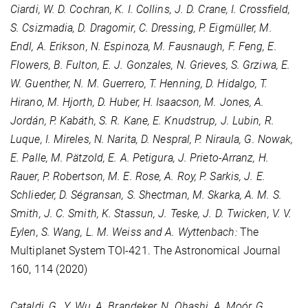
Ciardi, W. D. Cochran, K. I. Collins, J. D. Crane, I. Crossfield,
S. Csizmadia, D. Dragomir, C. Dressing, P. Eigmüller, M.
Endl, A. Erikson, N. Espinoza, M. Fausnaugh, F. Feng, E.
Flowers, B. Fulton, E. J. Gonzales, N. Grieves, S. Grziwa, E.
W. Guenther, N. M. Guerrero, T. Henning, D. Hidalgo, T.
Hirano, M. Hjorth, D. Huber, H. Isaacson, M. Jones, A.
Jordán, P. Kabáth, S. R. Kane, E. Knudstrup, J. Lubin, R.
Luque, I. Mireles, N. Narita, D. Nespral, P. Niraula, G. Nowak,
E. Palle, M. Pätzold, E. A. Petigura, J. Prieto-Arranz, H.
Rauer, P. Robertson, M. E. Rose, A. Roy, P. Sarkis, J. E.
Schlieder, D. Ségransan, S. Shectman, M. Skarka, A. M. S.
Smith, J. C. Smith, K. Stassun, J. Teske, J. D. Twicken, V. V.
Eylen, S. Wang, L. M. Weiss and A. Wyttenbach:
The
Multiplanet System TOI-421. The Astronomical Journal
160
, 114 (2020)
Cataldi, G., Y. Wu, A. Brandeker, N. Ohashi, A. Moór, G.