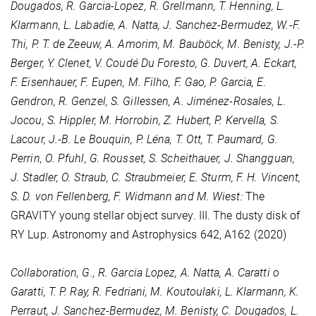
Dougados, R. Garcia-Lopez, R. Grellmann, T. Henning, L.
Klarmann, L. Labadie, A. Natta, J. Sanchez-Bermudez, W.-F.
Thi, P. T. de Zeeuw, A. Amorim, M. Bauböck, M. Benisty, J.-P.
Berger, Y. Clenet, V. Coudé Du Foresto, G. Duvert, A. Eckart,
F. Eisenhauer, F. Eupen, M. Filho, F. Gao, P. Garcia, E.
Gendron, R. Genzel, S. Gillessen, A. Jiménez-Rosales, L.
Jocou, S. Hippler, M. Horrobin, Z. Hubert, P. Kervella, S.
Lacour, J.-B. Le Bouquin, P. Léna, T. Ott, T. Paumard, G.
Perrin, O. Pfuhl, G. Rousset, S. Scheithauer, J. Shangguan,
J. Stadler, O. Straub, C. Straubmeier, E. Sturm, F. H. Vincent,
S. D. von Fellenberg, F. Widmann and M. Wiest:
The
GRAVITY young stellar object survey. III. The dusty disk of
RY Lup. Astronomy and Astrophysics
642
, A162 (2020)
Collaboration, G., R. Garcia Lopez, A. Natta, A. Caratti o
Garatti, T. P. Ray, R. Fedriani, M. Koutoulaki, L. Klarmann, K.
Perraut, J. Sanchez-Bermudez, M. Benisty, C. Dougados, L.