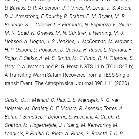
D. Bayliss, D. R. Anderson, J. I. Vines, M. Lendl, J. S. Acton,
D. J. Armstrong, F. Bouchy, R. Brahm, E. M. Bryant, M. R.
Burleigh, S. L. Casewell, P. Eigmüller, N. Espinoza, E. Gillen,
M. R. Goad, N. Grieves, M. N. Günther, T. Henning, M. J.
Hobson, A. Hogan, J. S. Jenkins, J. McCormac, M. Moyano,
H. P. Osborn, D. Pollacco, D. Queloz, H. Rauer, L. Raynard, F.
Rojas, P. Sarkis, A. M. S. Smith, M. T. Pinto, R. H. Tilbrook, S.
Udry, C. A. Watson and R. G. West:
NGTS-11 b (TOI-1847 b):
A Transiting Warm Saturn Recovered from a TESS Single-
transit Event. The Astrophysical Journal
898
, L11 (2020)
Ginski, C., F. Ménard, C. Rab, E. E. Mamajek, R. G. van
Holstein, M. Benisty, C. F. Manara, R. Asensio Torres, A.
Bohn, T. Birnstiel, P. Delorme, S. Facchini, A. Garufi, R.
Gratton, M. Hogerheijde, J. Huang, M. Kenworthy, M.
Langlois, P. Pinilla, C. Pinte, Á. Ribas, G. Rosotti, T. O. B.