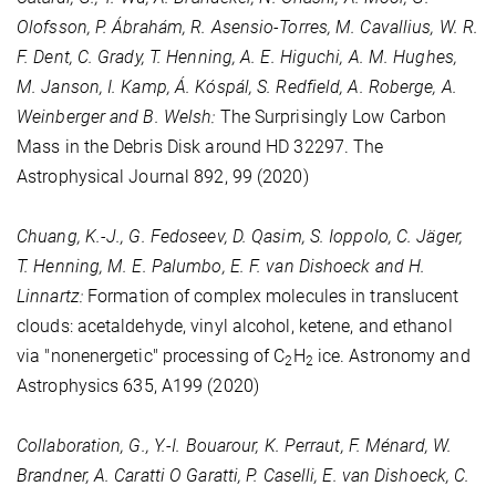
Olofsson, P. Ábrahám, R. Asensio-Torres, M. Cavallius, W. R.
F. Dent, C. Grady, T. Henning, A. E. Higuchi, A. M. Hughes,
M. Janson, I. Kamp, Á. Kóspál, S. Redfield, A. Roberge, A.
Weinberger and B. Welsh:
The Surprisingly Low Carbon
Mass in the Debris Disk around HD 32297. The
Astrophysical Journal
892
, 99 (2020)
Chuang, K.-J., G. Fedoseev, D. Qasim, S. Ioppolo, C. Jäger,
T. Henning, M. E. Palumbo, E. F. van Dishoeck and H.
Linnartz:
Formation of complex molecules in translucent
clouds: acetaldehyde, vinyl alcohol, ketene, and ethanol
via "nonenergetic" processing of C
H
ice. Astronomy and
2
2
Astrophysics
635
, A199 (2020)
Collaboration, G., Y.-I. Bouarour, K. Perraut, F. Ménard, W.
Brandner, A. Caratti O Garatti, P. Caselli, E. van Dishoeck, C.