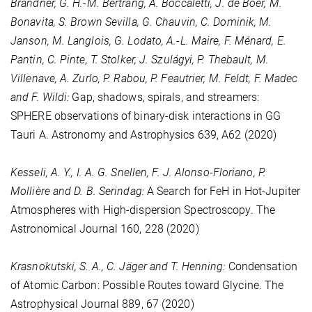
Brandner, G. H.-M. Bertrang, A. Boccaletti, J. de Boer, M.
Bonavita, S. Brown Sevilla, G. Chauvin, C. Dominik, M.
Janson, M. Langlois, G. Lodato, A.-L. Maire, F. Ménard, E.
Pantin, C. Pinte, T. Stolker, J. Szulágyi, P. Thebault, M.
Villenave, A. Zurlo, P. Rabou, P. Feautrier, M. Feldt, F. Madec
and F. Wildi:
Gap, shadows, spirals, and streamers:
SPHERE observations of binary-disk interactions in GG
Tauri A. Astronomy and Astrophysics
639
, A62 (2020)
Kesseli, A. Y., I. A. G. Snellen, F. J. Alonso-Floriano, P.
Mollière and D. B. Serindag:
A Search for FeH in Hot-Jupiter
Atmospheres with High-dispersion Spectroscopy. The
Astronomical Journal
160
, 228 (2020)
Krasnokutski, S. A., C. Jäger and T. Henning:
Condensation
of Atomic Carbon: Possible Routes toward Glycine. The
Astrophysical Journal
889
, 67 (2020)