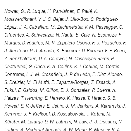
Nowak, G., R. Luque, H. Parviainen, E. Pallé, K.
Molaverdikhani, V. J. S. Béjar, J. Lillo-Box, C. Rodríguez-
López, J. A. Caballero, M. Zechmeister, V. M. Passegger, C.
Cifuentes, A. Schweitzer, N. Narita, B. Cale, N. Espinoza, F.
Murgas, D. Hidalgo, M. R. Zapatero Osorio, F. J. Pozuelos, F.
J. Aceituno, P. J. Amado, K. Barkaoui, D. Barrado, F. F. Bauer,
Z. Benkhaldoun, D. A. Caldwell, N. Casasayas Barris, P.
Chaturvedi, G. Chen, K. A. Collins, K. I. Collins, M. Cortés-
Contreras, I. J. M. Crossfield, J. P. de León, E. Díez Alonso,
S. Dreizler, M. El Mufti, E. Esparza-Borges, Z. Essack, A.
Fukui, E. Gaidos, M. Gillon, E. J. Gonzales, P. Guerra, A.
Hatzes, T. Henning, E. Herrero, K. Hesse, T. Hirano, S. B.
Howell, S. V. Jeffers, E. Jehin, J. M. Jenkins, A. Kaminski, J.
Kemmer, J. F. Kielkopf, D. Kossakowski, T. Kotani, M.
Kürster, M. Lafarga, D. W. Latham, N. Law, J. J. Lissauer, N.
Lodieu, A. Madrigal-Aguado, A. W. Mann, B. Massey, R. A.