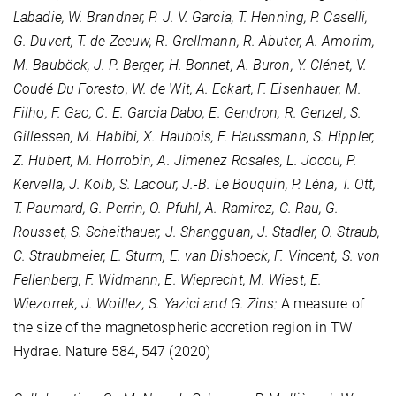
Labadie, W. Brandner, P. J. V. Garcia, T. Henning, P. Caselli,
G. Duvert, T. de Zeeuw, R. Grellmann, R. Abuter, A. Amorim,
M. Bauböck, J. P. Berger, H. Bonnet, A. Buron, Y. Clénet, V.
Coudé Du Foresto, W. de Wit, A. Eckart, F. Eisenhauer, M.
Filho, F. Gao, C. E. Garcia Dabo, E. Gendron, R. Genzel, S.
Gillessen, M. Habibi, X. Haubois, F. Haussmann, S. Hippler,
Z. Hubert, M. Horrobin, A. Jimenez Rosales, L. Jocou, P.
Kervella, J. Kolb, S. Lacour, J.-B. Le Bouquin, P. Léna, T. Ott,
T. Paumard, G. Perrin, O. Pfuhl, A. Ramirez, C. Rau, G.
Rousset, S. Scheithauer, J. Shangguan, J. Stadler, O. Straub,
C. Straubmeier, E. Sturm, E. van Dishoeck, F. Vincent, S. von
Fellenberg, F. Widmann, E. Wieprecht, M. Wiest, E.
Wiezorrek, J. Woillez, S. Yazici and G. Zins:
A measure of
the size of the magnetospheric accretion region in TW
Hydrae. Nature
584
, 547 (2020)