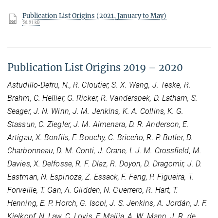
Publication List Origins (2021, January to May)
56.91 kB
Publication List Origins 2019 – 2020
Astudillo-Defru, N., R. Cloutier, S. X. Wang, J. Teske, R.
Brahm, C. Hellier, G. Ricker, R. Vanderspek, D. Latham, S.
Seager, J. N. Winn, J. M. Jenkins, K. A. Collins, K. G.
Stassun, C. Ziegler, J. M. Almenara, D. R. Anderson, E.
Artigau, X. Bonfils, F. Bouchy, C. Briceño, R. P. Butler, D.
Charbonneau, D. M. Conti, J. Crane, I. J. M. Crossfield, M.
Davies, X. Delfosse, R. F. Díaz, R. Doyon, D. Dragomir, J. D.
Eastman, N. Espinoza, Z. Essack, F. Feng, P. Figueira, T.
Forveille, T. Gan, A. Glidden, N. Guerrero, R. Hart, T.
Henning, E. P. Horch, G. Isopi, J. S. Jenkins, A. Jordán, J. F.
Kielkopf, N. Law, C. Lovis, F. Mallia, A. W. Mann, J. R. de