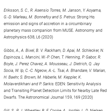
Eriksson, S. C., R. Asensio Torres, M. Janson, Y. Aoyama,
G.-D. Marleau, M. Bonnefoy and S. Petrus:
Strong Hα
emission and signs of accretion in a circumbinary
planetary mass companion from MUSE. Astronomy and
Astrophysics
638
, L6 (2020)
Gibbs, A., A. Bixel, B. V. Rackham, D. Apai, M. Schlecker, N.
Espinoza, L. Mancini, W.-P. Chen, T. Henning, P. Gabor, R.
Boyle, J. Perez Chavez, A. Mousseau, J. Dietrich, Q. Jay
Socia, W. Ip, C.-C. Ngeow, A.-L. Tsai, A. Bhandare, V. Marian,
H. Baehr, S. Brown, M. Häberle, M. Keppler, K.
Molaverdikhani and P. Sarkis:
EDEN: Sensitivity Analysis
and Transiting Planet Detection Limits for Nearby Late Red
Dwarfs. The Astronomical Journal
159
, 169 (2020)
Gill, S., P. J. Wheatley, B. F. Cooke, A. Jordán, L. D. Nielsen,