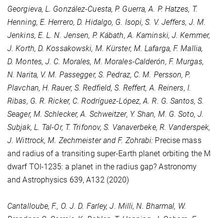
Georgieva, L. González-Cuesta, P. Guerra, A. P. Hatzes, T.
Henning, E. Herrero, D. Hidalgo, G. Isopi, S. V. Jeffers, J. M.
Jenkins, E. L. N. Jensen, P. Kábath, A. Kaminski, J. Kemmer,
J. Korth, D. Kossakowski, M. Kürster, M. Lafarga, F. Mallia,
D. Montes, J. C. Morales, M. Morales-Calderón, F. Murgas,
N. Narita, V. M. Passegger, S. Pedraz, C. M. Persson, P.
Plavchan, H. Rauer, S. Redfield, S. Reffert, A. Reiners, I.
Ribas, G. R. Ricker, C. Rodríguez-López, A. R. G. Santos, S.
Seager, M. Schlecker, A. Schweitzer, Y. Shan, M. G. Soto, J.
Subjak, L. Tal-Or, T. Trifonov, S. Vanaverbeke, R. Vanderspek,
J. Wittrock, M. Zechmeister and F. Zohrabi:
Precise mass
and radius of a transiting super-Earth planet orbiting the M
dwarf TOI-1235: a planet in the radius gap? Astronomy
and Astrophysics
639
, A132 (2020)
Cantalloube, F., O. J. D. Farley, J. Milli, N. Bharmal, W.