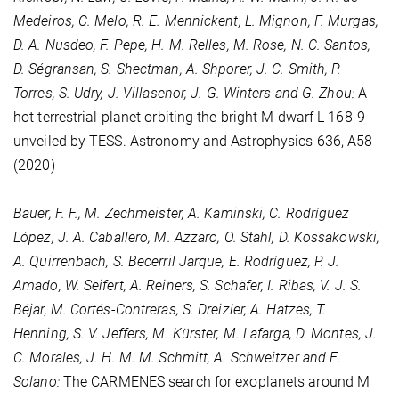
Medeiros, C. Melo, R. E. Mennickent, L. Mignon, F. Murgas,
D. A. Nusdeo, F. Pepe, H. M. Relles, M. Rose, N. C. Santos,
D. Ségransan, S. Shectman, A. Shporer, J. C. Smith, P.
Torres, S. Udry, J. Villasenor, J. G. Winters and G. Zhou:
A
hot terrestrial planet orbiting the bright M dwarf L 168-9
unveiled by TESS. Astronomy and Astrophysics
636
, A58
(2020)
Bauer, F. F., M. Zechmeister, A. Kaminski, C. Rodríguez
López, J. A. Caballero, M. Azzaro, O. Stahl, D. Kossakowski,
A. Quirrenbach, S. Becerril Jarque, E. Rodríguez, P. J.
Amado, W. Seifert, A. Reiners, S. Schäfer, I. Ribas, V. J. S.
Béjar, M. Cortés-Contreras, S. Dreizler, A. Hatzes, T.
Henning, S. V. Jeffers, M. Kürster, M. Lafarga, D. Montes, J.
C. Morales, J. H. M. M. Schmitt, A. Schweitzer and E.
Solano:
The CARMENES search for exoplanets around M