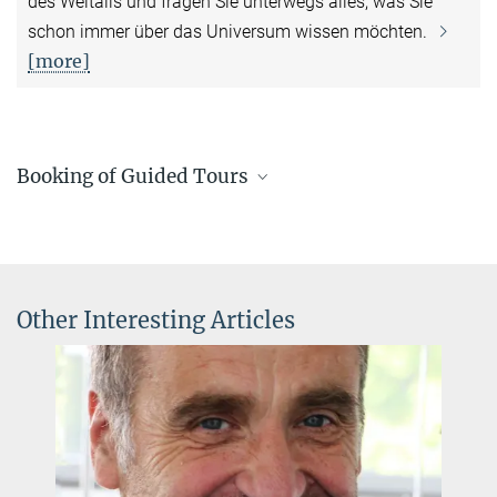
des Weltalls und fragen Sie unterwegs alles, was Sie
schon immer über das Universum wissen möchten.
[more]
Booking of Guided Tours
Secretariat HdA
Sigrid Brümmer / Carmen Müllerthann
+49 6221 528-160
+49 6221 528-161
Other Interesting Articles
fuehrungen@...