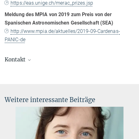
https://eas.unige.ch/merac_prizes.jsp
Meldung des MPIA von 2019 zum Preis von der
Spanischen Astronomischen Gesellschaft (SEA)
http://www.mpia.de/aktuelles/2019-09-Cardenas-
PANIC-de
Kontakt
Dr. Conchi Cárdenas Vázquez
+49 6221 528-457
conchi@...
Weitere interessante Beiträge
Dr. Klaus Jäger
Wissenschaftlicher Referent der Geschäftsleitung
+49 6221 528-379