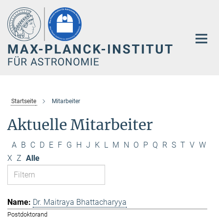
Hauptinhalt
Startseite
Mitarbeiter
Aktuelle Mitarbeiter
A
B
C
D
E
F
G
H
J
K
L
M
N
O
P
Q
R
S
T
V
W
X
Z
Alle
Dr. Maitraya Bhattacharyya
Postdoktorand