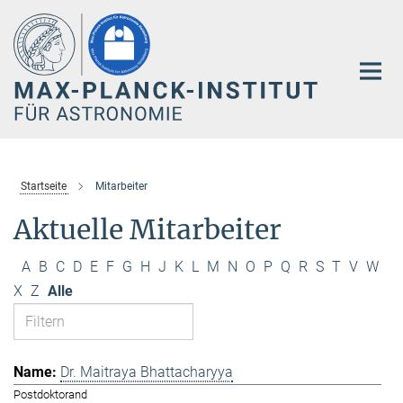
Hauptinhalt
Startseite
Mitarbeiter
Aktuelle Mitarbeiter
A
B
C
D
E
F
G
H
J
K
L
M
N
O
P
Q
R
S
T
V
W
X
Z
Alle
Dr. Maitraya Bhattacharyya
Postdoktorand