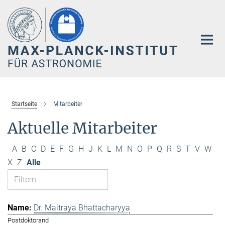
Hauptinhalt
Startseite
Mitarbeiter
Aktuelle Mitarbeiter
A
B
C
D
E
F
G
H
J
K
L
M
N
O
P
Q
R
S
T
V
W
X
Z
Alle
Dr. Maitraya Bhattacharyya
Postdoktorand