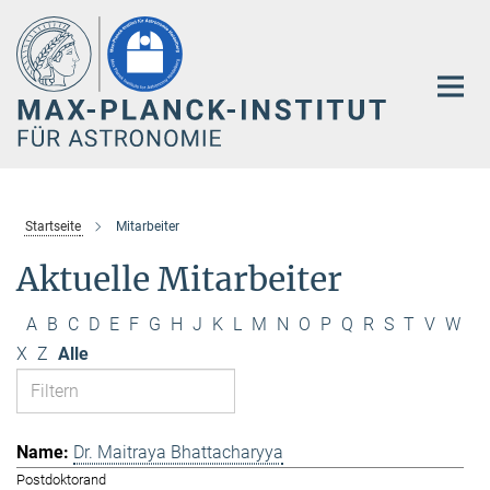
Hauptinhalt
Startseite
Mitarbeiter
Aktuelle Mitarbeiter
A
B
C
D
E
F
G
H
J
K
L
M
N
O
P
Q
R
S
T
V
W
X
Z
Alle
Dr. Maitraya Bhattacharyya
Postdoktorand