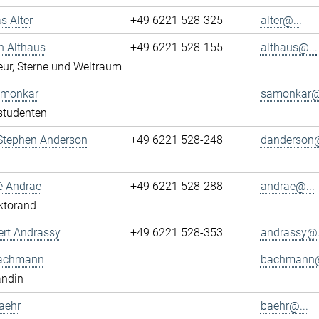
s Alter
+49 6221 528-325
alter@...
n Althaus
+49 6221 528-155
althaus@...
ur, Sterne und Weltraum
Amonkar
samonkar@.
studenten
 Stephen Anderson
+49 6221 528-248
danderson@
T
é Andrae
+49 6221 528-288
andrae@...
ktorand
ert Andrassy
+49 6221 528-353
andrassy@.
achmann
bachmann@
andin
aehr
baehr@...