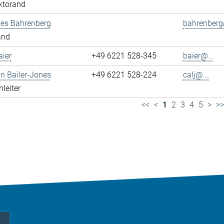
ktorand
es Bahrenberg
bahrenberg
and
ier
+49 6221 528-345
baier@...
yn Bailer-Jones
+49 6221 528-224
calj@...
leiter
<<
<
1
2
3
4
5
>
>