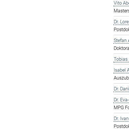
Vito A
Master
Dr. Lor
Postdo
Stefan 
Doktor
Tobias 
Isabel
Auszub
Dr. Dani
Dr. Eva
MPG Fo
Dr. Iva
Postdo