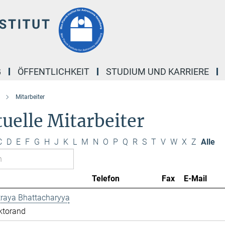
G
ÖFFENTLICHKEIT
STUDIUM UND KARRIERE
Mitarbeiter
uelle Mitarbeiter
C
D
E
F
G
H
J
K
L
M
N
O
P
Q
R
S
T
V
W
X
Z
Alle
Telefon
Fax
E-Mail
traya Bhattacharyya
ktorand