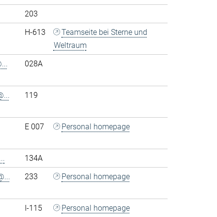
203
H-613
Teamseite bei Sterne und
Weltraum
..
028A
...
119
E 007
Personal homepage
..
134A
...
233
Personal homepage
I-115
Personal homepage