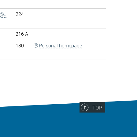
@...
224
216 A
130
Personal homepage
>
TOP