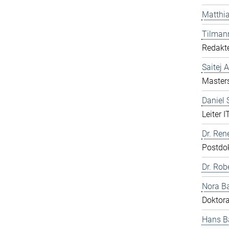
Matthia
Tilman
Redakte
Saitej 
Master
Daniel
Leiter I
Dr. Ren
Postdo
Dr. Rob
Nora B
Doktor
Hans B