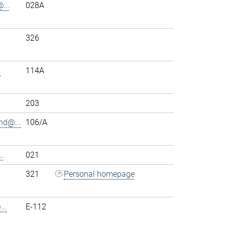
...
028A
326
.
114A
203
nd@...
106/A
.
021
321
Personal homepage
..
E-112