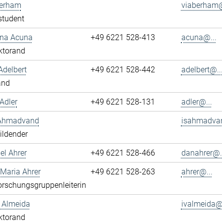
berham
viaberham@
student
ena Acuna
+49 6221 528-413
acuna@...
ktorand
Adelbert
+49 6221 528-442
adelbert@..
and
Adler
+49 6221 528-131
adler@...
 Ahmadvand
isahmadva
ildender
el Ahrer
+49 6221 528-466
danahrer@..
-Maria Ahrer
+49 6221 528-263
ahrer@...
rschungsgruppenleiterin
n Almeida
ivalmeida@.
ktorand