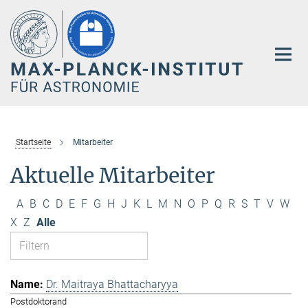
Hauptinhalt
Startseite
Mitarbeiter
Aktuelle Mitarbeiter
A
B
C
D
E
F
G
H
J
K
L
M
N
O
P
Q
R
S
T
V
W
X
Z
Alle
Dr. Maitraya Bhattacharyya
Postdoktorand