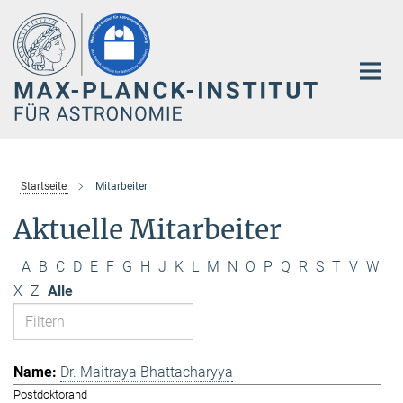
Hauptinhalt
Startseite
Mitarbeiter
Aktuelle Mitarbeiter
A
B
C
D
E
F
G
H
J
K
L
M
N
O
P
Q
R
S
T
V
W
X
Z
Alle
Dr. Maitraya Bhattacharyya
Postdoktorand