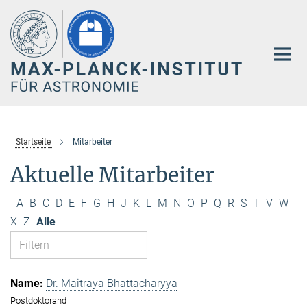
Hauptinhalt
Startseite
Mitarbeiter
Aktuelle Mitarbeiter
A
B
C
D
E
F
G
H
J
K
L
M
N
O
P
Q
R
S
T
V
W
X
Z
Alle
Dr. Maitraya Bhattacharyya
Postdoktorand