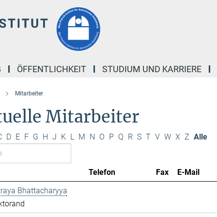
G
ÖFFENTLICHKEIT
STUDIUM UND KARRIERE
Mitarbeiter
uelle Mitarbeiter
C
D
E
F
G
H
J
K
L
M
N
O
P
Q
R
S
T
V
W
X
Z
Alle
Telefon
Fax
E-Mail
traya Bhattacharyya
ktorand