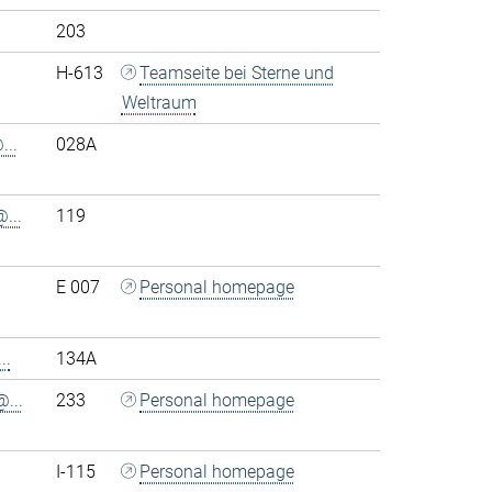
203
H-613
Teamseite bei Sterne und
Weltraum
..
028A
...
119
E 007
Personal homepage
..
134A
...
233
Personal homepage
I-115
Personal homepage