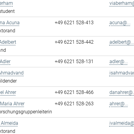
berham
viaberham@
student
ena Acuna
+49 6221 528-413
acuna@...
ktorand
Adelbert
+49 6221 528-442
adelbert@..
and
Adler
+49 6221 528-131
adler@...
 Ahmadvand
isahmadva
ildender
el Ahrer
+49 6221 528-466
danahrer@..
-Maria Ahrer
+49 6221 528-263
ahrer@...
rschungsgruppenleiterin
n Almeida
ivalmeida@.
ktorand