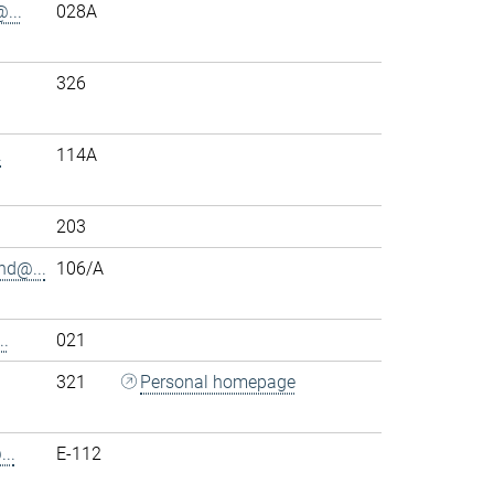
...
028A
326
.
114A
203
nd@...
106/A
.
021
321
Personal homepage
..
E-112