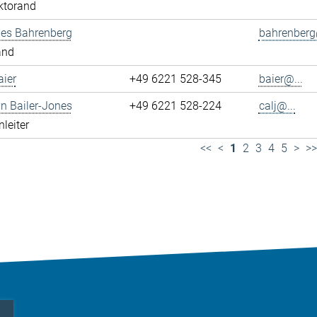
ktorand
es Bahrenberg
bahrenberg
and
ier
+49 6221 528-345
baier@...
yn Bailer-Jones
+49 6221 528-224
calj@...
leiter
<<
<
1
2
3
4
5
>
>