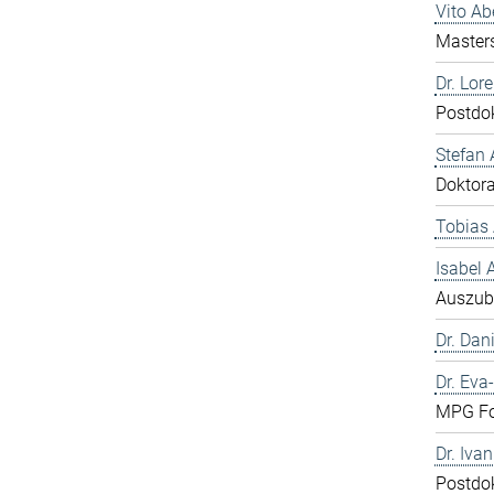
Vito A
Master
Dr. Lor
Postdo
Stefan 
Doktor
Tobias 
Isabel
Auszub
Dr. Dani
Dr. Eva
MPG Fo
Dr. Iva
Postdo