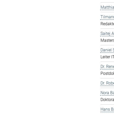
Matthia
Tilman
Redakte
Saitej 
Master
Daniel
Leiter I
Dr. Ren
Postdo
Dr. Rob
Nora B
Doktor
Hans B