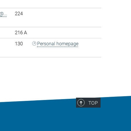
@...
224
216 A
130
Personal homepage
>
TOP