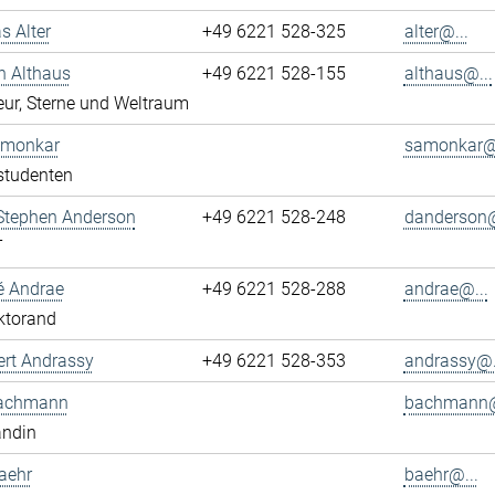
s Alter
+49 6221 528-325
alter@...
n Althaus
+49 6221 528-155
althaus@...
ur, Sterne und Weltraum
Amonkar
samonkar@.
studenten
 Stephen Anderson
+49 6221 528-248
danderson@
T
é Andrae
+49 6221 528-288
andrae@...
ktorand
ert Andrassy
+49 6221 528-353
andrassy@.
achmann
bachmann@
andin
aehr
baehr@...