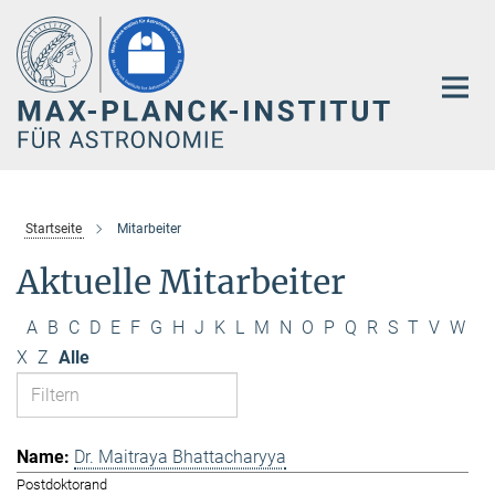
Hauptinhalt
Startseite
Mitarbeiter
Aktuelle Mitarbeiter
A
B
C
D
E
F
G
H
J
K
L
M
N
O
P
Q
R
S
T
V
W
X
Z
Alle
Dr. Maitraya Bhattacharyya
Postdoktorand