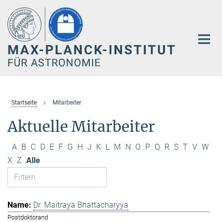
Hauptinhalt
Startseite
Mitarbeiter
Aktuelle Mitarbeiter
A
B
C
D
E
F
G
H
J
K
L
M
N
O
P
Q
R
S
T
V
W
X
Z
Alle
Dr. Maitraya Bhattacharyya
Postdoktorand