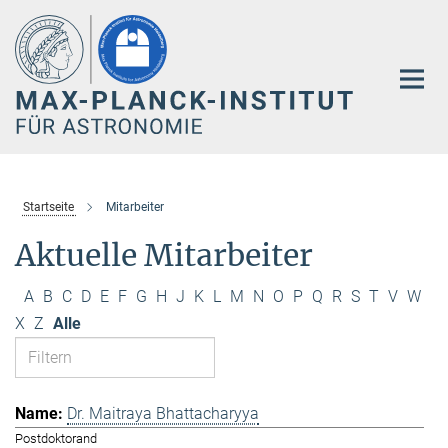
Hauptinhalt
Startseite
Mitarbeiter
Aktuelle Mitarbeiter
A
B
C
D
E
F
G
H
J
K
L
M
N
O
P
Q
R
S
T
V
W
X
Z
Alle
Dr. Maitraya Bhattacharyya
Postdoktorand