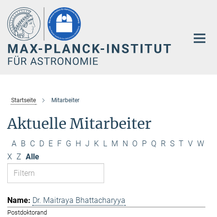
Hauptinhalt
Startseite
Mitarbeiter
Aktuelle Mitarbeiter
A
B
C
D
E
F
G
H
J
K
L
M
N
O
P
Q
R
S
T
V
W
X
Z
Alle
Dr. Maitraya Bhattacharyya
Postdoktorand