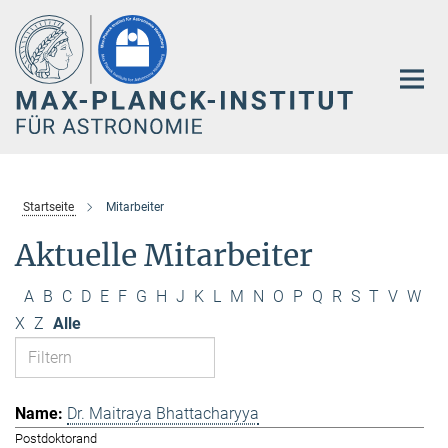
Hauptinhalt
Startseite
Mitarbeiter
Aktuelle Mitarbeiter
A
B
C
D
E
F
G
H
J
K
L
M
N
O
P
Q
R
S
T
V
W
X
Z
Alle
Dr. Maitraya Bhattacharyya
Postdoktorand