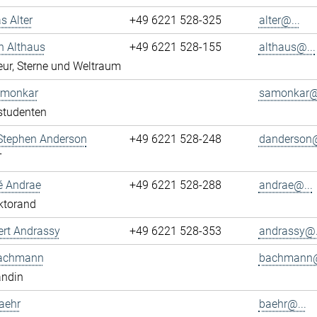
s Alter
+49 6221 528-325
alter@...
n Althaus
+49 6221 528-155
althaus@...
ur, Sterne und Weltraum
Amonkar
samonkar@.
studenten
 Stephen Anderson
+49 6221 528-248
danderson@
T
é Andrae
+49 6221 528-288
andrae@...
ktorand
ert Andrassy
+49 6221 528-353
andrassy@.
achmann
bachmann@
andin
aehr
baehr@...