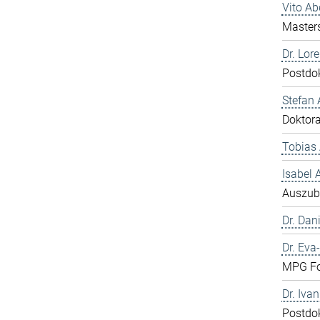
Vito A
Master
Dr. Lor
Postdo
Stefan 
Doktor
Tobias 
Isabel
Auszub
Dr. Dani
Dr. Eva
MPG Fo
Dr. Iva
Postdo