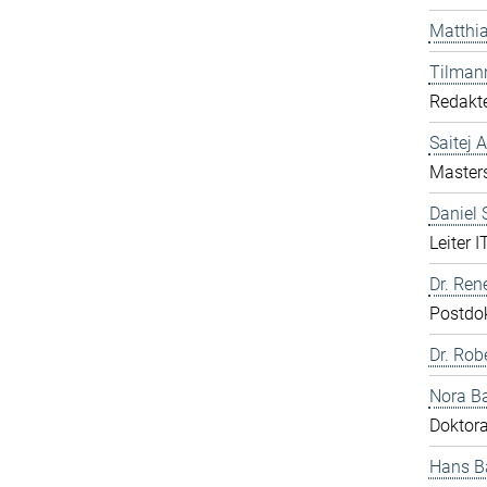
Matthia
Tilman
Redakte
Saitej 
Master
Daniel
Leiter I
Dr. Ren
Postdo
Dr. Rob
Nora B
Doktor
Hans B