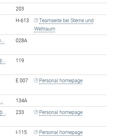
203
H-613
Teamseite bei Sterne und
Weltraum
..
028A
...
119
E 007
Personal homepage
..
134A
...
233
Personal homepage
I-115
Personal homepage