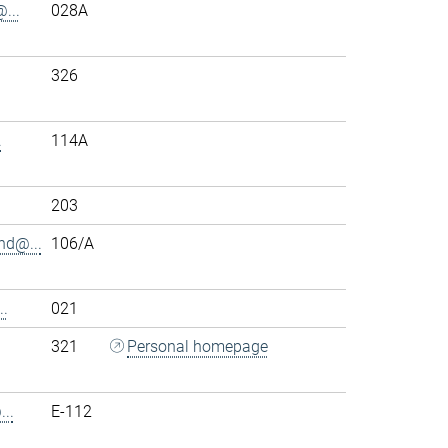
...
028A
326
.
114A
203
nd@...
106/A
.
021
321
Personal homepage
..
E-112