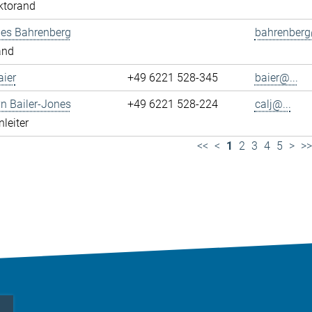
ktorand
es Bahrenberg
bahrenberg
and
ier
+49 6221 528-345
baier@...
yn Bailer-Jones
+49 6221 528-224
calj@...
leiter
<<
<
1
2
3
4
5
>
>