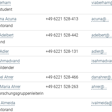
berham
viaberham@
student
ena Acuna
+49 6221 528-413
acuna@...
ktorand
Adelbert
+49 6221 528-442
adelbert@..
and
Adler
+49 6221 528-131
adler@...
 Ahmadvand
isahmadva
ildender
el Ahrer
+49 6221 528-466
danahrer@..
-Maria Ahrer
+49 6221 528-263
ahrer@...
rschungsgruppenleiterin
n Almeida
ivalmeida@.
ktorand