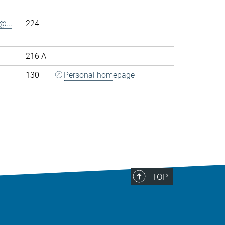
@...
224
216 A
130
Personal homepage
>
TOP