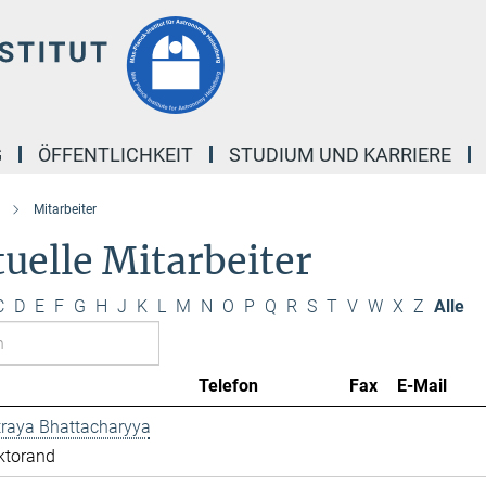
G
ÖFFENTLICHKEIT
STUDIUM UND KARRIERE
Mitarbeiter
uelle Mitarbeiter
C
D
E
F
G
H
J
K
L
M
N
O
P
Q
R
S
T
V
W
X
Z
Alle
Telefon
Fax
E-Mail
traya Bhattacharyya
ktorand