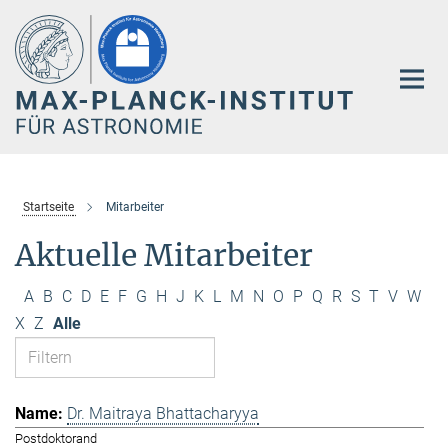
Hauptinhalt
Startseite
Mitarbeiter
Aktuelle Mitarbeiter
A
B
C
D
E
F
G
H
J
K
L
M
N
O
P
Q
R
S
T
V
W
X
Z
Alle
Dr. Maitraya Bhattacharyya
Postdoktorand