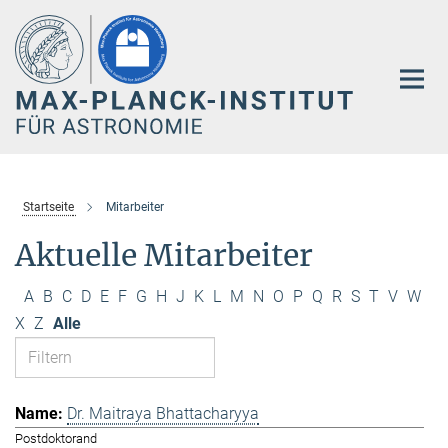
Hauptinhalt
Startseite
Mitarbeiter
Aktuelle Mitarbeiter
A
B
C
D
E
F
G
H
J
K
L
M
N
O
P
Q
R
S
T
V
W
X
Z
Alle
Dr. Maitraya Bhattacharyya
Postdoktorand