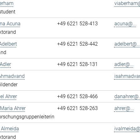
berham
viaberham@
student
ena Acuna
+49 6221 528-413
acuna@...
ktorand
Adelbert
+49 6221 528-442
adelbert@..
and
Adler
+49 6221 528-131
adler@...
 Ahmadvand
isahmadva
ildender
el Ahrer
+49 6221 528-466
danahrer@..
-Maria Ahrer
+49 6221 528-263
ahrer@...
rschungsgruppenleiterin
n Almeida
ivalmeida@.
ktorand