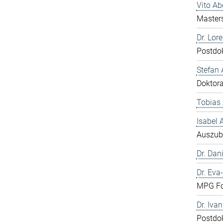
Vito A
Master
Dr. Lor
Postdo
Stefan 
Doktor
Tobias 
Isabel
Auszub
Dr. Dani
Dr. Eva
MPG Fo
Dr. Iva
Postdo