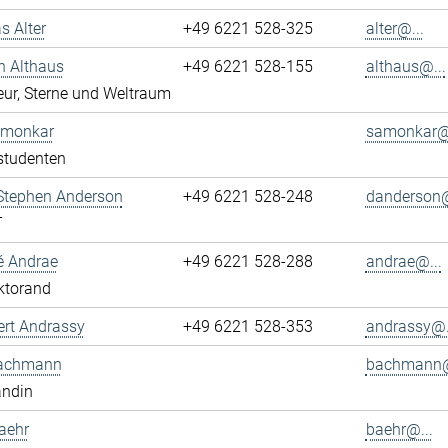
s Alter
+49 6221 528-325
alter@...
n Althaus
+49 6221 528-155
althaus@...
ur, Sterne und Weltraum
Amonkar
samonkar@.
studenten
 Stephen Anderson
+49 6221 528-248
danderson@
T
é Andrae
+49 6221 528-288
andrae@...
ktorand
ert Andrassy
+49 6221 528-353
andrassy@.
achmann
bachmann@
andin
aehr
baehr@...