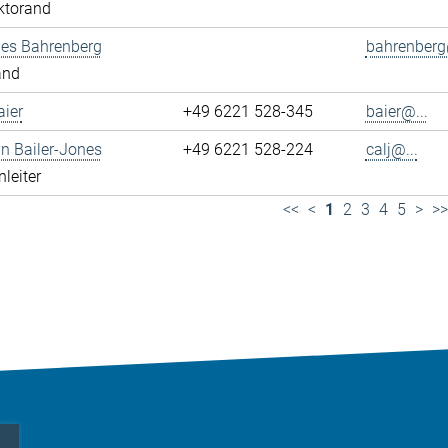
ktorand
es Bahrenberg
bahrenberg
and
ier
+49 6221 528-345
baier@...
yn Bailer-Jones
+49 6221 528-224
calj@...
leiter
<<
<
1
2
3
4
5
>
>