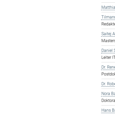
Matthia
Tilman
Redakte
Saitej 
Master
Daniel
Leiter I
Dr. Ren
Postdo
Dr. Rob
Nora B
Doktor
Hans B