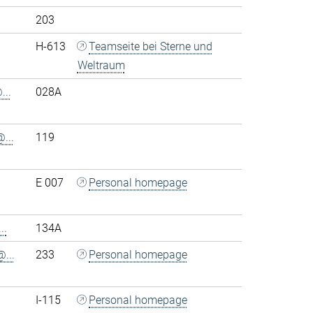
203
H-613
Teamseite bei Sterne und
Weltraum
..
028A
...
119
E 007
Personal homepage
..
134A
...
233
Personal homepage
I-115
Personal homepage