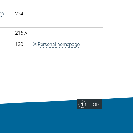
@...
224
216 A
130
Personal homepage
>
TOP