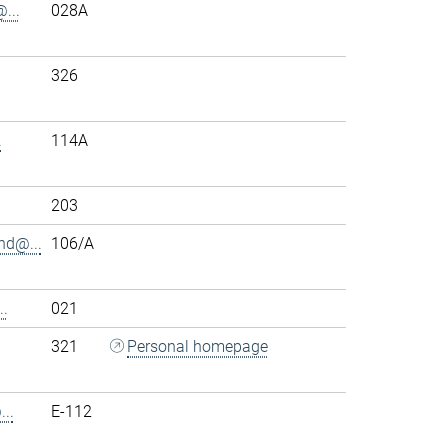
...
028A
326
.
114A
203
nd@...
106/A
.
021
321
Personal homepage
..
E-112