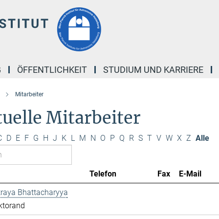
G
ÖFFENTLICHKEIT
STUDIUM UND KARRIERE
Mitarbeiter
uelle Mitarbeiter
C
D
E
F
G
H
J
K
L
M
N
O
P
Q
R
S
T
V
W
X
Z
Alle
Telefon
Fax
E-Mail
traya Bhattacharyya
ktorand