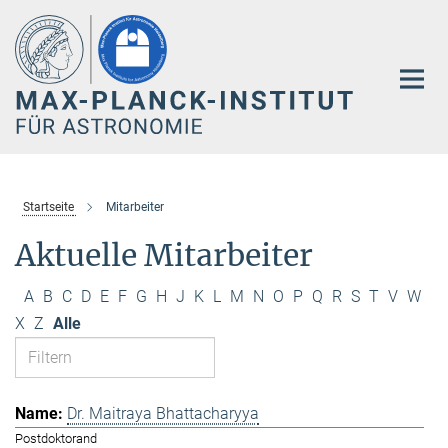
Hauptinhalt
Startseite
Mitarbeiter
Aktuelle Mitarbeiter
A
B
C
D
E
F
G
H
J
K
L
M
N
O
P
Q
R
S
T
V
W
X
Z
Alle
Dr. Maitraya Bhattacharyya
Postdoktorand