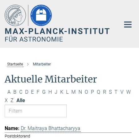
Hauptinhalt
Startseite
Mitarbeiter
Aktuelle Mitarbeiter
A
B
C
D
E
F
G
H
J
K
L
M
N
O
P
Q
R
S
T
V
W
X
Z
Alle
Dr. Maitraya Bhattacharyya
Postdoktorand