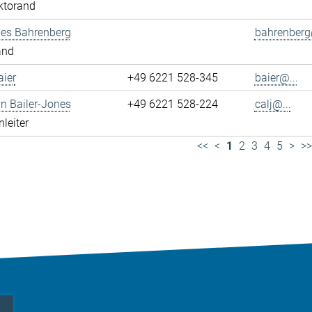
ktorand
es Bahrenberg
bahrenberg
and
ier
+49 6221 528-345
baier@...
yn Bailer-Jones
+49 6221 528-224
calj@...
leiter
<<
<
1
2
3
4
5
>
>