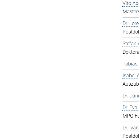
Vito A
Master
Dr. Lor
Postdo
Stefan 
Doktor
Tobias 
Isabel
Auszub
Dr. Dani
Dr. Eva
MPG Fo
Dr. Iva
Postdo