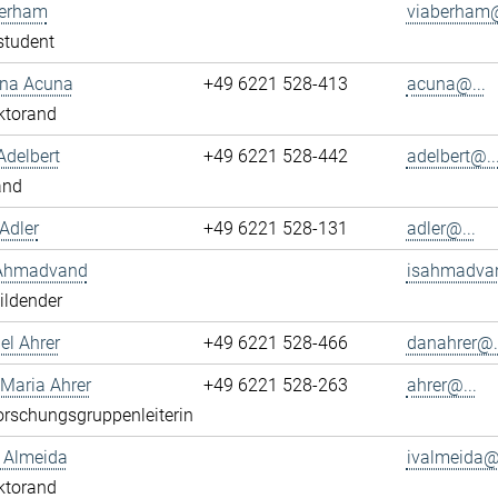
berham
viaberham@
student
ena Acuna
+49 6221 528-413
acuna@...
ktorand
Adelbert
+49 6221 528-442
adelbert@..
and
Adler
+49 6221 528-131
adler@...
 Ahmadvand
isahmadva
ildender
el Ahrer
+49 6221 528-466
danahrer@..
-Maria Ahrer
+49 6221 528-263
ahrer@...
rschungsgruppenleiterin
n Almeida
ivalmeida@.
ktorand