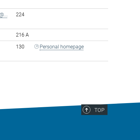
@...
224
216 A
130
Personal homepage
>
TOP