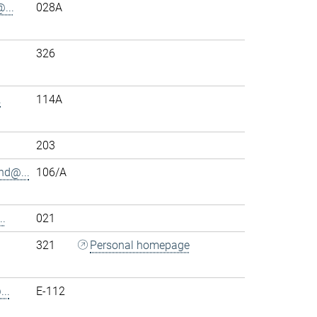
...
028A
326
.
114A
203
nd@...
106/A
.
021
321
Personal homepage
..
E-112