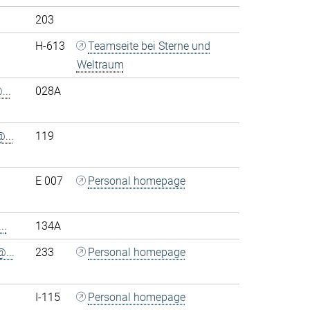
203
H-613
Teamseite bei Sterne und
Weltraum
..
028A
...
119
E 007
Personal homepage
..
134A
...
233
Personal homepage
I-115
Personal homepage