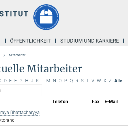
G
ÖFFENTLICHKEIT
STUDIUM UND KARRIERE
Mitarbeiter
uelle Mitarbeiter
C
D
E
F
G
H
J
K
L
M
N
O
P
Q
R
S
T
V
W
X
Z
Alle
Telefon
Fax
E-Mail
traya Bhattacharyya
ktorand