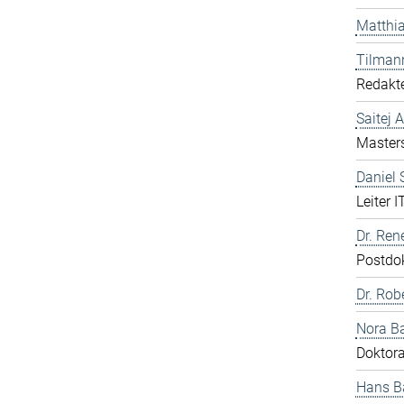
Matthia
Tilman
Redakte
Saitej 
Master
Daniel
Leiter I
Dr. Ren
Postdo
Dr. Rob
Nora B
Doktor
Hans B