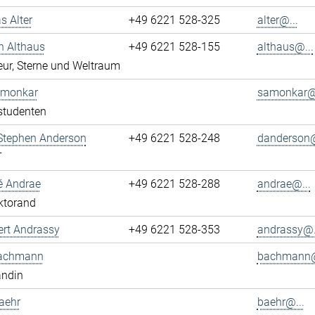
s Alter
+49 6221 528-325
alter@...
n Althaus
+49 6221 528-155
althaus@...
ur, Sterne und Weltraum
Amonkar
samonkar@.
studenten
 Stephen Anderson
+49 6221 528-248
danderson@
T
é Andrae
+49 6221 528-288
andrae@...
ktorand
ert Andrassy
+49 6221 528-353
andrassy@.
achmann
bachmann@
andin
aehr
baehr@...